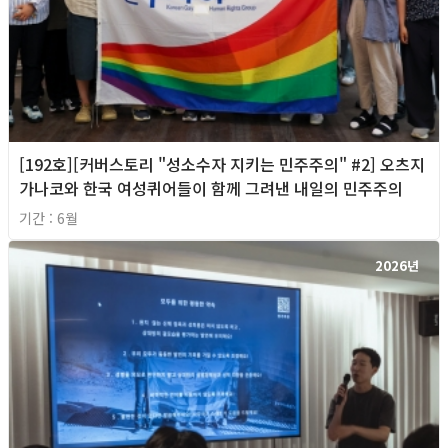
[192호][커버스토리 "성소수자 지키는 민주주의" #2] 오츠지
가나코와 한국 여성퀴어들이 함께 그려낸 내일의 민주주의
기간 : 6월
2026년