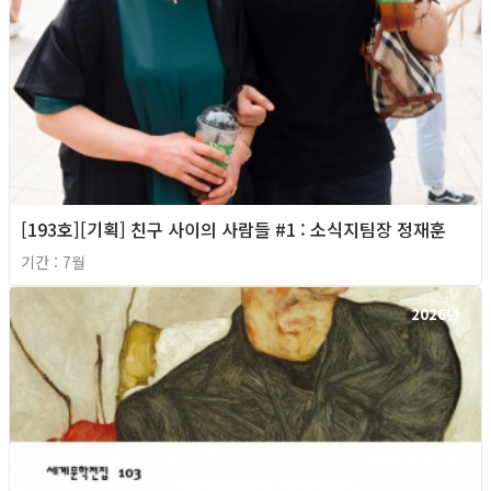
[193호][기획] 친구 사이의 사람들 #1 : 소식지팀장 정재훈
기간 : 7월
2026년