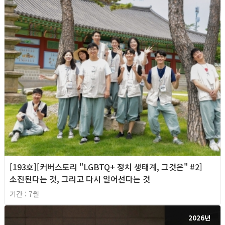
[193호][커버스토리 "LGBTQ+ 정치 생태계, 그것은" #2]
소진된다는 것, 그리고 다시 일어선다는 것
기간 : 7월
2026년