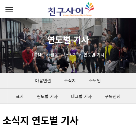
연도별 기사
HOME
활동
소식지
연도별 기사
마음연결
소식지
소모임
표지
연도별 기사
태그별 기사
구독신청
소식지 연도별 기사