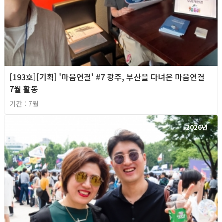
[193호][기획] '마음연결' #7 광주, 부산을 다녀온 마음연결
7월 활동
기간 : 7월
2026년