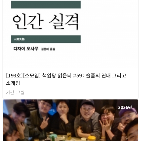
[193호][소모임] 책읽당 읽은티 #59 : 슬픔의 연대 그리고
소개팅
기간 : 7월
2026년