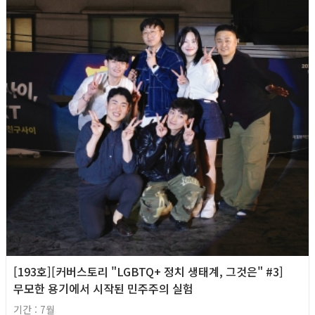
[193호][커버스토리 "LGBTQ+ 정치 생태계, 그것은" #3]
무모한 용기에서 시작된 민주주의 실험
기간 : 7월