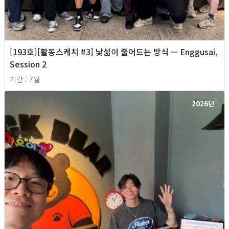
[193호][활동스케치 #3] 낯섦이 줄어드는 방식 — Enggusai,
Session 2
기간 : 7월
2026년