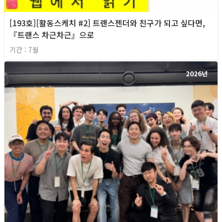
[193호][활동스케치 #2] 트랜스젠더와 친구가 되고 싶다면,
『트랜스 차근차근』으로
기간 : 7월
2026년