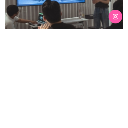
[192호][커버스토리 "성소수자 지키는 민주주의" #3] 함께
만들어가는 게이 커뮤니티를 상상하기
기간 : 6월
2026년