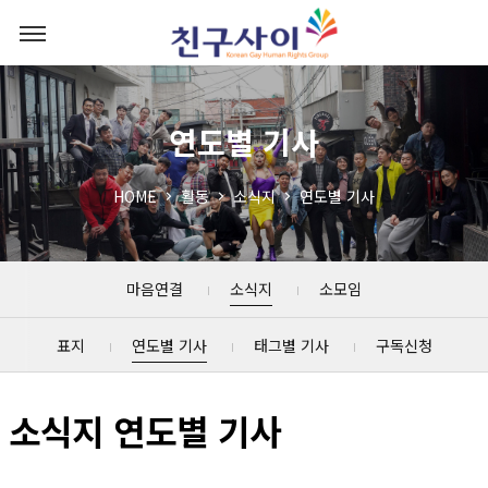
연도별 기사
HOME
활동
소식지
연도별 기사
마음연결
소식지
소모임
표지
연도별 기사
태그별 기사
구독신청
소식지 연도별 기사