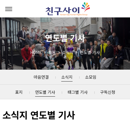
연도별 기사
HOME
활동
소식지
연도별 기사
마음연결
소식지
소모임
표지
연도별 기사
태그별 기사
구독신청
소식지 연도별 기사