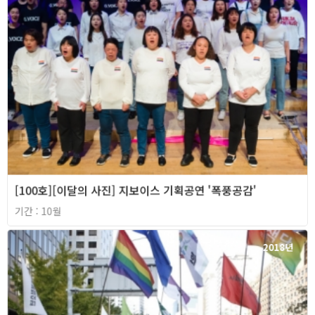
[100호][이달의 사진] 지보이스 기획공연 '폭풍공감'
기간 : 10월
2018년