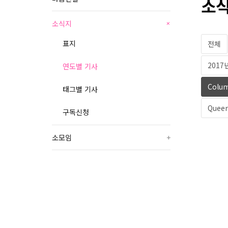
소식
소식지
+
표지
전체
2017
연도별 기사
Colu
태그별 기사
Queer
구독신청
소모임
+