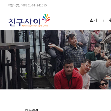
후원: 국민 408801-01-242055
소개
마음연결