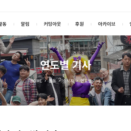
활동
알림
커밍아웃
후원
아카이브
연도별 기사
HOME
활동
소식지
연도별 기사