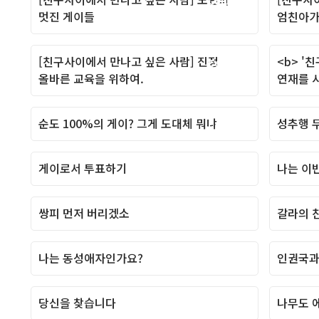
Column
멋진 게이들
엄친아가
[친구사이에서 만나고 싶은 사람] 진정
<b> '
Column
올바른 교육을 위하여.
연재를 
순도 100%의 게이? 그게 도대체 뭐냐
성추행 무
Column
게이로서 투표하기
나는 이
Column
쌍피 먼저 버리겠소
갈라의 친
Column
나는 동성애자인가요?
인권국과
Column
당신을 찾습니다
나무도 
Column