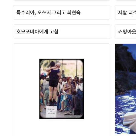
룩수리아, 오쓰지 그리고 최현숙
제발 괴
Column
호모포비아에게 고함
커밍아
Column
Column