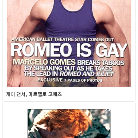
게이 댄서, 마르첼로 고메즈
Gay Culture