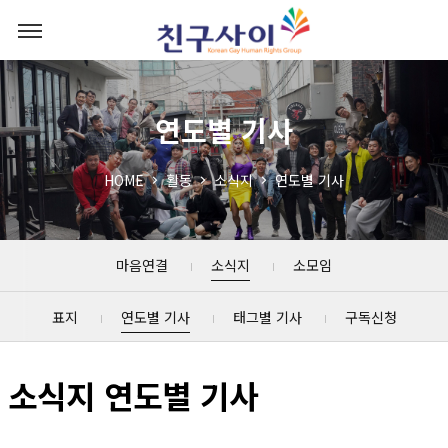
연도별 기사
HOME
활동
소식지
연도별 기사
마음연결
소식지
소모임
표지
연도별 기사
태그별 기사
구독신청
소식지 연도별 기사