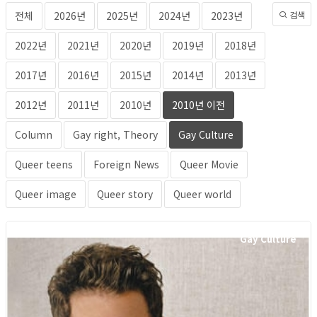
전체
2026년
2025년
2024년
2023년
검색
2022년
2021년
2020년
2019년
2018년
2017년
2016년
2015년
2014년
2013년
2012년
2011년
2010년
2010년 이전
Column
Gay right, Theory
Gay Culture
Queer teens
Foreign News
Queer Movie
Queer image
Queer story
Queer world
Gay Culture