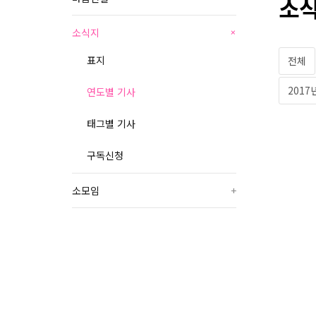
소식
소식지
+
표지
전체
2017
연도별 기사
태그별 기사
구독신청
소모임
+