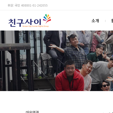
후원: 국민 408801-01-242055
소개
마음연결