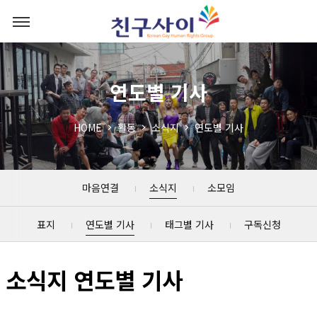
연도별 기사
HOME
활동
소식지
연도별 기사
마음연결
소식지
소모임
표지
연도별 기사
태그별 기사
구독신청
소식지 연도별 기사