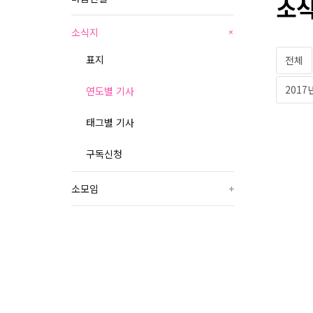
소식
소식지
+
표지
전체
2017
연도별 기사
태그별 기사
구독신청
소모임
+