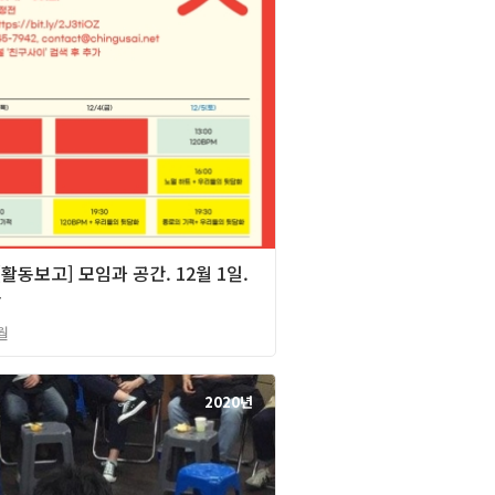
][활동보고] 모임과 공간. 12월 1일.
산
월
2020년