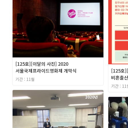
[125호][이달의 사진] 2020
서울국제프라이드영화제 개막식
[125호
비혼출
기간 : 11월
기간 : 11
2020년