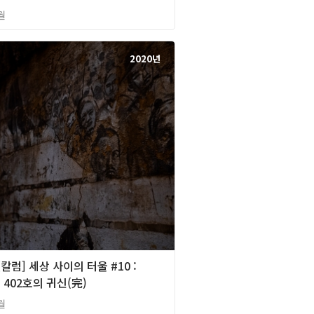
월
2020년
[칼럼] 세상 사이의 터울 #10 :
402호의 귀신(完)
월