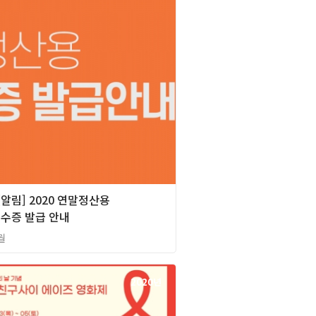
][알림] 2020 연말정산용
수증 발급 안내
월
2020년