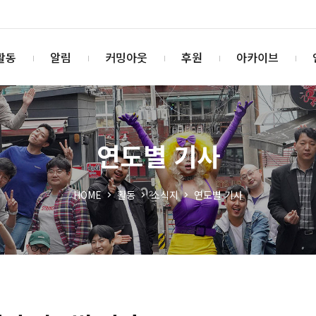
활동
알림
커밍아웃
후원
아카이브
연도별 기사
HOME
활동
소식지
연도별 기사