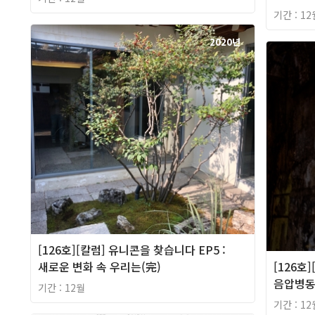
기간 : 12
2020년
[126호][칼럼] 유니콘을 찾습니다 EP5 :
새로운 변화 속 우리는(完)
[126호]
음압병동 
기간 : 12월
기간 : 12