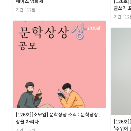
에이즈 영화제
[126호
글쓰기 프
기간 : 12월
기간 : 12
2020년
[126호][소모임] 문학상상 소식 : 문학상상,
상을 차리다
[126호
'주위에 
기간 : 12월