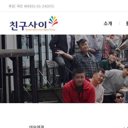
후원: 국민 408801-01-242055
소개
마음연결