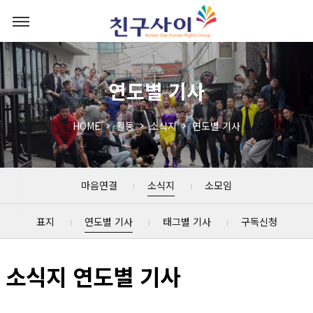
연도별 기사
HOME
활동
소식지
연도별 기사
마음연결
소식지
소모임
표지
연도별 기사
태그별 기사
구독신청
소식지 연도별 기사