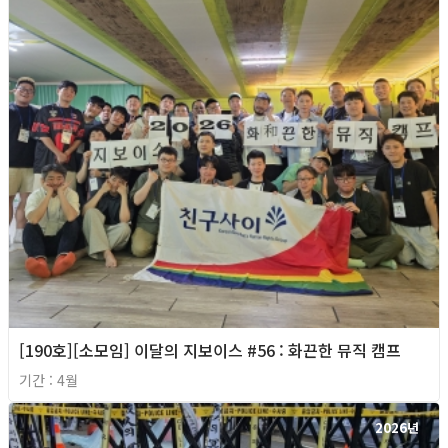
[190호][소모임] 이달의 지보이스 #56 : 화끈한 뮤직 캠프
기간 : 4월
2026년