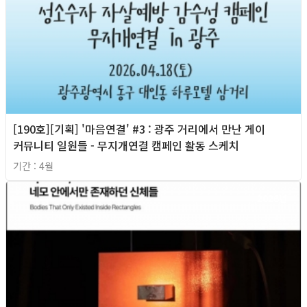
[190호][기획] '마음연결' #3 : 광주 거리에서 만난 게이
커뮤니티 일원들 - 무지개연결 캠페인 활동 스케치
기간 : 4월
2026년