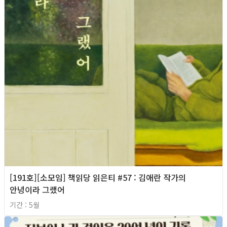
[191호][소모임] 책읽당 읽은티 #57 : 김애란 작가의
안녕이라 그랬어
기간 : 5월