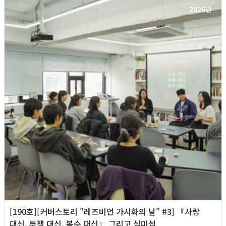
2026년
[190호][커버스토리 "레즈비언 가시화의 날" #3] 『사랑
대신, 투쟁 대신, 복수 대신』 그리고 심미섭