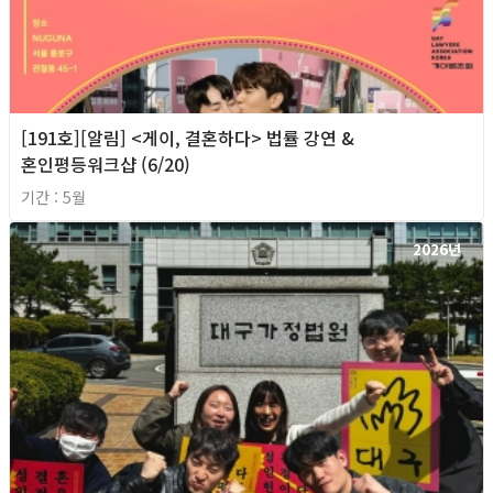
[191호][알림] <게이, 결혼하다> 법률 강연 &
혼인평등워크샵 (6/20)
기간 : 5월
2026년