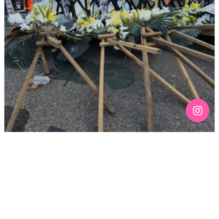
[190호][기고] 칠흑 같은 어둠 위에 스며드는 무지갯빛 –
136주년 노동절을 맞이하며
기간 : 4월