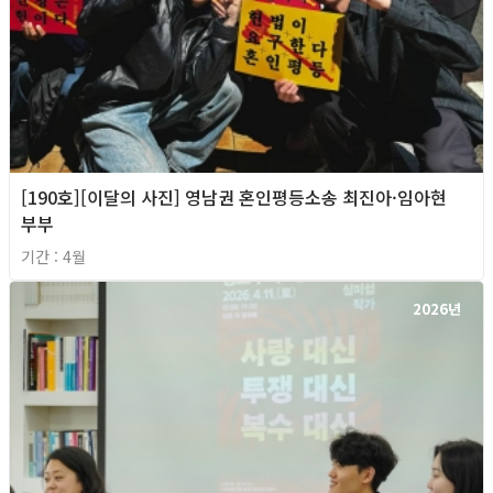
[190호][이달의 사진] 영남권 혼인평등소송 최진아·임아현
부부
기간 : 4월
2026년