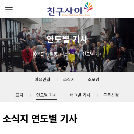
연도별 기사
HOME
활동
소식지
연도별 기사
마음연결
소식지
소모임
표지
연도별 기사
태그별 기사
구독신청
소식지 연도별 기사