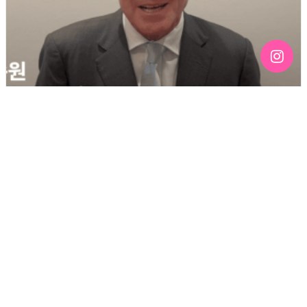
[187호][커버스토리 "RUN/OUT 프로젝트" #16] RUN/OUT
2026 정치 축제: 축사 모음
기간 : 1월
2026년