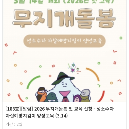
[188호][알림] 2026 무지개돌봄 첫 교육 신청 - 성소수자
자살예방지킴이 양성교육 (3.14)
기간 : 2월