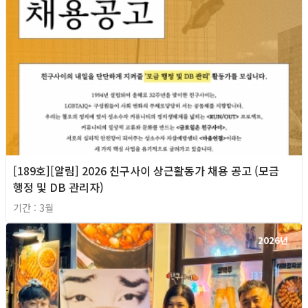
[189호][알림] 2026 친구사이 상근활동가 채용 공고 (모금
행정 및 DB 관리자)
기간 : 3월
2026년