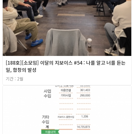
[188호][소모임] 이달의 지보이스 #54 : 나를 알고 너를 듣는
일, 합창의 발성
기간 : 2월
2026년