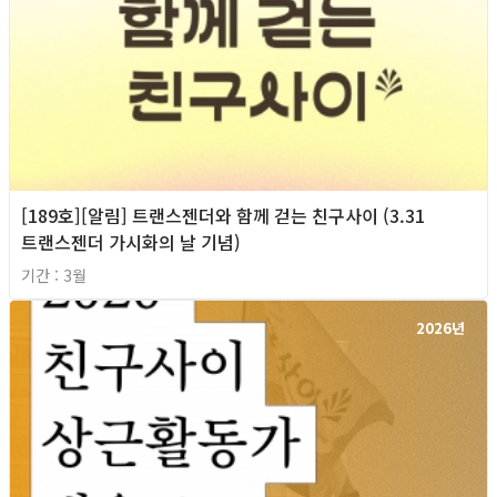
[189호][알림] 트랜스젠더와 함께 걷는 친구사이 (3.31
트랜스젠더 가시화의 날 기념)
기간 : 3월
2026년