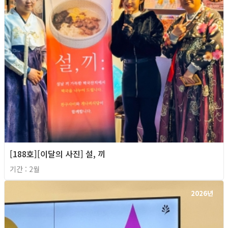
[188호][이달의 사진] 설, 끼
기간 : 2월
2026년