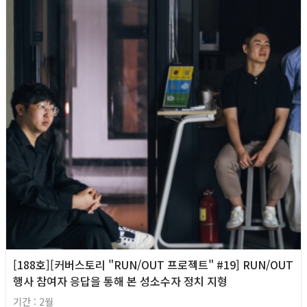
[188호][커버스토리 "RUN/OUT 프로젝트" #19] RUN/OUT
행사 참여자 응답을 통해 본 성소수자 정치 지형
기간 : 2월