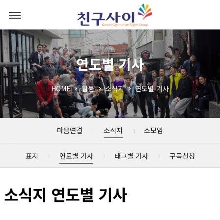
연도별 기사
HOME
활동
소식지
연도별 기사
마음연결
소식지
소모임
표지
연도별 기사
태그별 기사
구독신청
소식지 연도별 기사