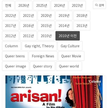
전체
2026년
2025년
2024년
2023년
검색
2022년
2021년
2020년
2019년
2018년
2017년
2016년
2015년
2014년
2013년
2012년
2011년
2010년
2010년 이전
Column
Gay right, Theory
Gay Culture
Queer teens
Foreign News
Queer Movie
Queer image
Queer story
Queer world
Column