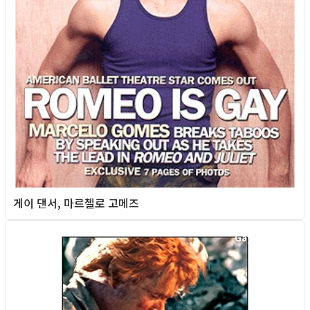
게이 댄서, 마르첼로 고메즈
Gay Culture