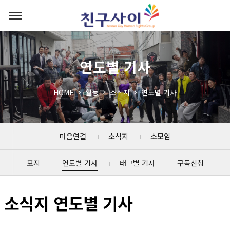
연도별 기사
HOME
활동
소식지
연도별 기사
마음연결
소식지
소모임
표지
연도별 기사
태그별 기사
구독신청
소식지 연도별 기사