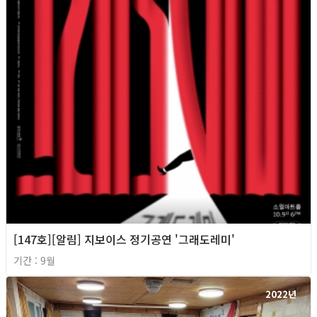
[147호][알림] 지보이스 정기공연 '그래도레미'
기간 : 9월
2022년