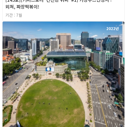
외쳐, 짜장떡볶이!
기간 : 7월
2022년