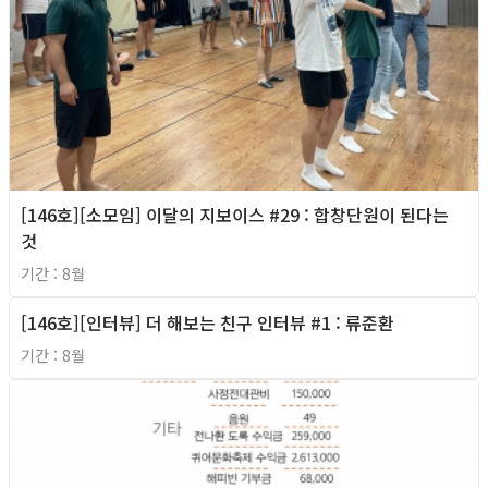
[146호][소모임] 이달의 지보이스 #29 : 합창단원이 된다는
것
기간 : 8월
[146호][인터뷰] 더 해보는 친구 인터뷰 #1 : 류준환
2022년
기간 : 8월
2022년