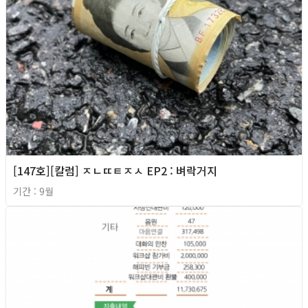
[147호][칼럼] ㅈㄴㄸㅌㅈㅅ EP2 : 벼락거지
기간 : 9월
2022년