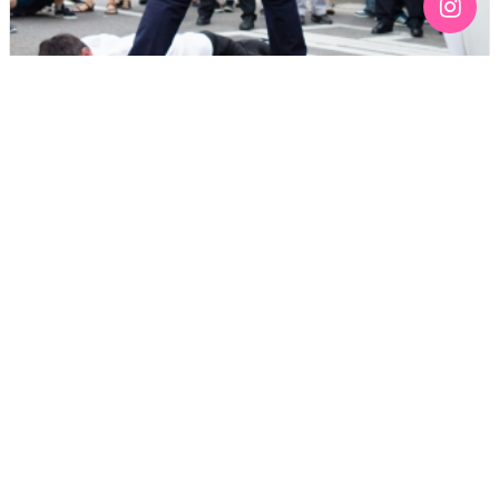
[145호][커버스토리 '건전한 퀴퍼' #4] 혐세 채증전 (약모)
기간 : 7월
2022년