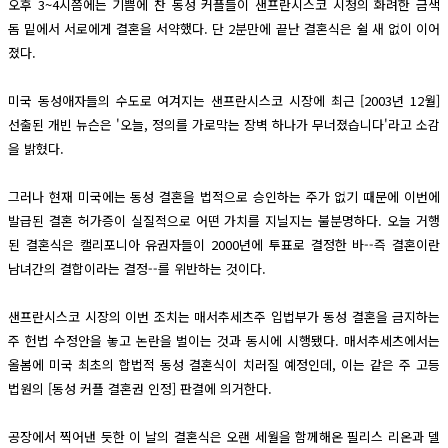
오후 3~4시쯤에는 기쁨에 찬 동성 커플들이 샌프란시스코 시청의 화려한 금색
돔 밑에서 서로에게 결혼을 서약했다. 단 2분만에 끝난 결혼식은 쉴 새 없이 이어
졌다.
미국 동성애자들의 수도로 여겨지는 샌프란시스코 시장에 최근 [2003년 12월]
선출된 개빈 뉴슨은 '오늘, 정의를 가로막는 장벽 하나가 무너졌습니다'라고 소감
을 밝혔다.
그러나 현재 미국에는 동성 결혼을 법적으로 승인하는 주가 없기 때문에 이번에
발급된 결혼 허가증이 실질적으로 어떤 가치를 지닐지는 불분명하다. 오늘 거행
된 결혼식은 캘리포니아 유권자들이 2000년에 투표로 결정한 바--즉 결혼이란
남녀간의 결합이라는 결정--를 위반하는 것이다.
샌프란시스코 시장의 이번 조치는 매서추세츠주 입법부가 동성 결혼을 금지하는
주 헌법 수정안을 놓고 논란을 벌이는 것과 동시에 시행됐다. 매서추세츠에서는
올봄에 미국 최초의 합법적 동성 결혼식이 치러질 예정인데, 이는 같은 주 고등
법원의 [동성 커플 결혼권 인정] 판결에 의거한다.
공장에서 찍어낸 듯한 이 날의 결혼식은 오랜 세월을 함께해온 필리스 리온과 델