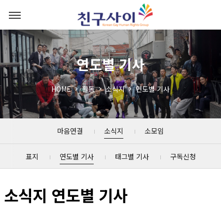
연도별 기사
HOME
활동
소식지
연도별 기사
마음연결
소식지
소모임
표지
연도별 기사
태그별 기사
구독신청
소식지 연도별 기사