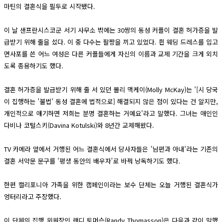
마틴의 결혼식을 필두로 시작됐다.
이 날 샌프란시스코군 서기 사무소 밖에는 30쌍의 동성 커플이 결혼 허가증을 발
급받기 위해 줄을 섰다. 이 중 다수는 팔짱을 끼고 있었다. 흰 웨딩 드레스를 입고
면사포를 쓴 어느 여성은 다른 커플들에게 자신의 이름과 교제 기간을 크게 외치
도록 종용하기도 했다.
결혼 허가증을 발급받기 위해 줄 서 있던 몰리 맥케이(Molly McKay)는 '[시 당국
이 집행하는 '불법' 동성 결혼에 법적으로] 해결되지 않은 점이 있다는 건 알지만,
개인적으로 얘기하면 저희는 분명 결혼하는 거예요'라고 말했다. 그녀는 애인인
다비나 코털스키(Davina Kotulski)와 8년간 교제해왔다.
TV 카메라 앞에서 거행된 어느 결혼식에서 당사자들은 '남편과 아내'라는 기존의
결혼 서약문 문구를 '평생 동안의 배우자'로 바꿔 낭독하기도 했다.
한편 캘리포니아 가족을 위한 캠페인이라는 보수 단체는 오늘 거행된 결혼식가
엉터리라고 주장했다.
이 단체의 집행 위원장인 랜디 토머슨(Randy Thomasson)은 다음과 같이 말했