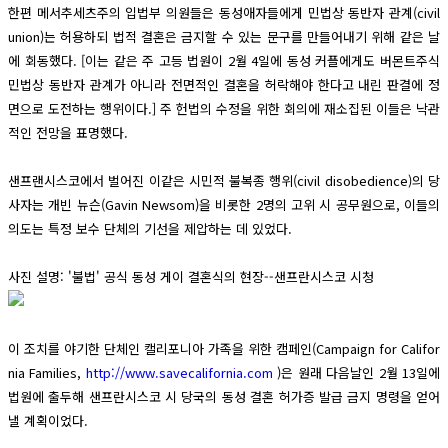
한편 메서추세츠주의 입법부 의원들은 동성애자들에게 민법상 동반자 관계(civil
union)는 허용하되 법적 결혼은 금지할 수 있는 문구를 만들어내기 위해 같은 날
에 회동했다. [이는 같은 주 고등 법원이 2월 4일에 동성 커플에게도 버몬트주식
민법상 동반자 관계가 아니라 전면적인 결혼을 허락해야 한다고 내린 판결에 정
면으로 도전하는 행위이다.] 주 헌법의 수정을 위한 회의에 재소집된 이들은 낙관
적인 전망을 표명했다.
샌프랜시스코에서 벌어진 이같은 시민적 불복종 행위(civil disobedience)의 당
사자는 개빈 뉴슨(Gavin Newsom)을 비롯한 2명의 고위 시 공무원으로, 이들의
의도는 특정 보수 단체의 기선을 제압하는 데 있었다.
사진 설명: '불법' 공식 동성 게이 결혼식의 현장--샌프란시스코 시청
이 조치를 야기한 단체인 캘리포니아 가족을 위한 캠페인(Campaign for Califor
nia Families,
http://www.savecalifornia.com
)은 원래 다음날인 2월 13일에
법원에 출두해 샌프란시스코 시 당국의 동성 결혼 허가증 발급 금지 명령을 얻어
낼 계획이었다.