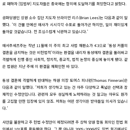
로 패하자 [입법부] 지도자들은 종국에는 합의에 도달하기를 희망한다고 밝혔다.
공화당원인 상원 소수 집단 지도자 브라이언 리스(Brian Lees)는 다음과 같이 말
했다. '이 건물 안에선 매사가 시시각각 수포로 돌아가곤 하지만, 일이 재미있게
돌아갈 것같습니다. 전 조심스럽게 낙관하고 있습니다.'
매서추세츠주는 작년 11월에 이 주의 최고 사법 재판소가 4:3으로 '동성 커플의
결혼을 금지하는 것은 비헌법적'이라는 판결을 내리자 동성애자 결혼을 둘러싸고
격렬하게 진행 중인 사회적, 정치적, 종교적, 법적 논쟁의 중심에 놓이게 됐다. 같
은 법원은 지난 주에 이 판결을 재확인한 바 있다.
동성 결혼에 격렬하게 반대하는 하원 의장 토머스 피너런(Thomas Finneran)은
다음과 같이 말했다. '저희가 생각하고 있는 건 아주 다양하고 폭넓은 선택과 잠
재적인 수정안입니다. 관련자 모두 성실하게 노력하라는 것 말고는 아무도 뭔가
를 고집할 만한 입장에 있지 않죠. 저희는 어떤 생각이든 받아들일 의사가 있습니
다.'
사안을 불문하고 주 헌법 수정안이 제정되려면 주 상하 양원 합동 회의인 헌법 회
의에서 101표를 획득해야 한다. 그 뿐 아니라 2005~2006년도 입법 회기에서도