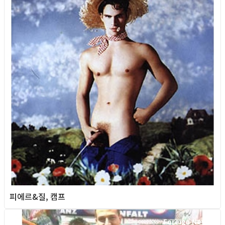
피에르&질, 캠프
Foreign News