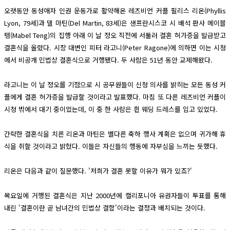
오랫동안 동성애자 인권 운동가로 활약해온 레즈비언 커플 필리스 리온(Phyllis
Lyon, 79세)과 델 마틴(Del Martin, 83세)은 샌프란시스코 시 배석 판사 메이블
텡(Mabel Teng)의 집행 아래 이 날 정오 직전에 서둘러 결혼 허가증을 발급받고
결혼식을 올렸다. 시장 대변인 피터 라고니(Peter Ragone)에 의하면 이는 시청
에서 비공개 민법상 결혼식으로 거행됐다. 두 사람은 51년 동안 교제해왔다.
라고니는 이 날 정오를 기점으로 시 공무원들이 신청 의사를 밝히는 모든 동성 커
플에게 결혼 허가증을 발급할 것이라고 발표했다. 마침 또 다른 레즈비언 커플이
시청 밖에서 대기 중이었는데, 이 중 한 사람은 흰 웨딩 드레스를 입고 있었다.
간략한 결혼식을 치른 리온과 마틴은 별다른 축하 행사 계획은 없으며 귀가해 휴
식을 취할 것이라고 밝혔다. 이들은 자신들의 행동에 자부심을 느끼는 듯했다.
리온은 다음과 같이 질문했다. '저희가 결혼 못할 이유가 뭐가 있죠?'
목요일에 거행된 결혼식은 지난 2000년에 캘리포니아 유권자들이 투표를 통해
내린 '결혼이란 곧 남녀간의 민법상 결합'이라는 결정과 배치되는 것이다.