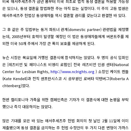
비록 매서추세츠주가 금년 봄부터 미국 최초로 법적 동성 결혼을 허용할 가능성
은 있으나, 동성 결혼을 합법화한 주는 아직 없는 실정이다. 이 주의 고등 법원은
매서추세츠주 헌법상 동성애자들 역시 결혼할 권리를 갖는다고 판결한 바 있다.
그 후 같은 주 입법부는 동거 파트너 관계(domestic partner) 관련법을 제정했
는데, 2005년부터 효력이 발생할 예정인 이 법은 동성애자들에게 버몬트주를 제
외한 미국 50개 주에서 가장 큰 폭의 보호를 제공하게 된다.
뉴슨 시장은 목요일에 거행된 결혼식에 참석하지는 않았다. 두 명의 공식 입회인
은 [레즈비언 및 페미니스트 비영리 로펌인] 전국 레즈비언 인권 센터(National
Center for Lesbian Rights,
http://www.nclrights.org
) 소장인 케이트 켄들
(Kate Kendell)과 전직 샌프란시스코 시 공무원인 로버타 악텐버그(Roberta A
chtenberg)였다.
한편 캘리포니아 가족을 위한 캠페인측은 기자가 이 결혼식에 대한 논평을 부탁
했으나 즉각 대응하지는 않았다.
많은 기대를 모은 바 있는 매서추세츠주 헌법 회의의 첫 날인 2월 11일에 이미
제출됐으며 동성 결혼을 금지하는 주 헌법 수정안의 두 가지 다른 변형이 가까스