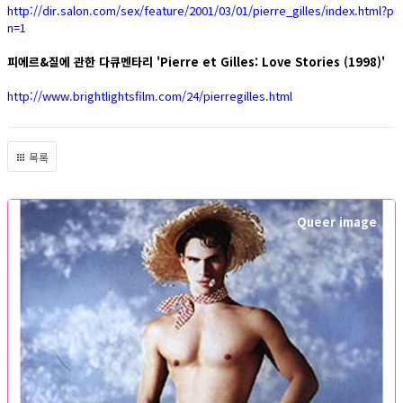
http://dir.salon.com/sex/feature/2001/03/01/pierre_gilles/index.html?p
n=1
피에르&질에 관한 다큐멘타리 'Pierre et Gilles: Love Stories (1998)'
http://www.brightlightsfilm.com/24/pierregilles.html
목록
Queer image