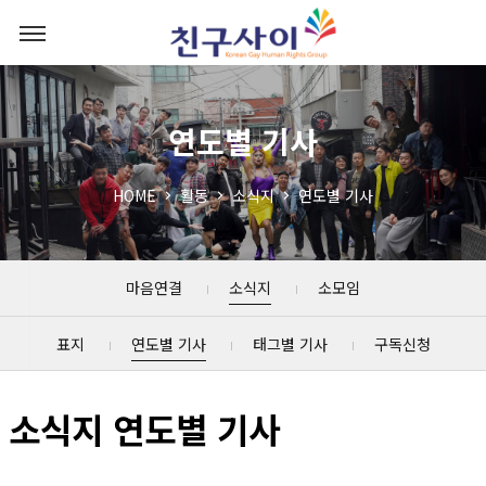
연도별 기사
HOME
활동
소식지
연도별 기사
마음연결
소식지
소모임
표지
연도별 기사
태그별 기사
구독신청
소식지 연도별 기사