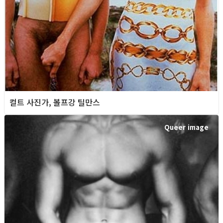
컬트 사진가, 볼프강 틸만스
Queer image