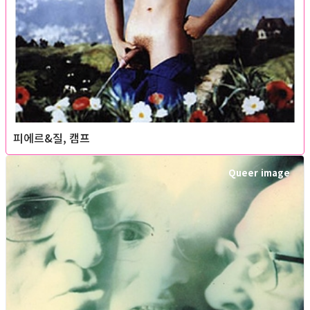
피에르&질, 캠프
Queer image