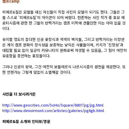
캠프camp
피에르&질은 모델들 대신 자신들이 직접 사진의 모델이 되기도 한다. 그들은 그
들 스스로 '피에르&질'의 아이콘이 되어 버렸다. 현존하는 사진 작가 중 호모 에
로티시즘에 관한 한 그들의 반짝거리는 캠프 미학에 견줄만한 이는 아마 없을 것
이다.
유치할 정도의 잡다한 인공 꽃장식과 색색의 벽지들, 그리고 반짝거리는 미쟝센
은 게이 캠프 문화의 장식성을 보증하는 낯익은 사물들이며, 키치가 '진정성'과
대립할 필요 없이 일군의 커뮤니티의 문화로써 자생할 수 있음을, 그 힘이 여전히
유효함을 증언하는 표징들이다.
그러나 인공의 왕국, 그건 여전히 보들레르식 나르시시즘의 원천을 제공한다. 또
한 언젠가는 그렇게 덧없이 소멸해갈 것이다.
사진을 더 보시려거든
http://www.geocities.com/SoHo/Square/6807/pg/pg.html
http://www.denoirmont.com/artistes/galeries/pg6gb.html
피에르&질 소개와 인터뷰/영문