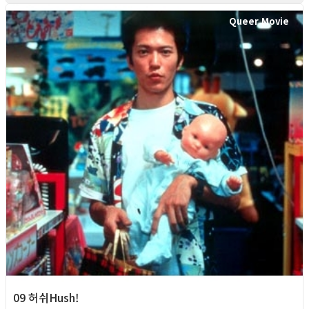
Queer Movie
09 허쉬Hush!