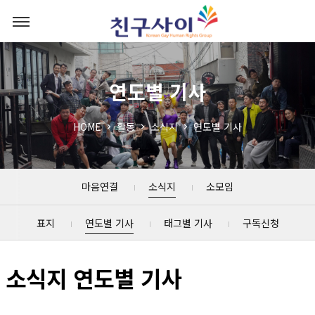
연도별 기사
HOME
활동
소식지
연도별 기사
마음연결
소식지
소모임
표지
연도별 기사
태그별 기사
구독신청
소식지 연도별 기사