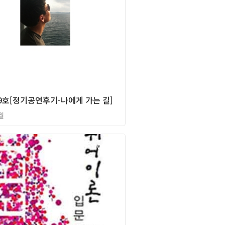
9호[정기공연후기-나에게 가는 길]
월
2012년