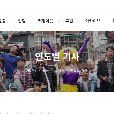
활동
알림
커밍아웃
후원
아카이브
연도별 기사
HOME
활동
소식지
연도별 기사