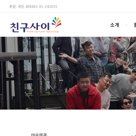
후원: 국민 408801-01-242055
소개
마음연결