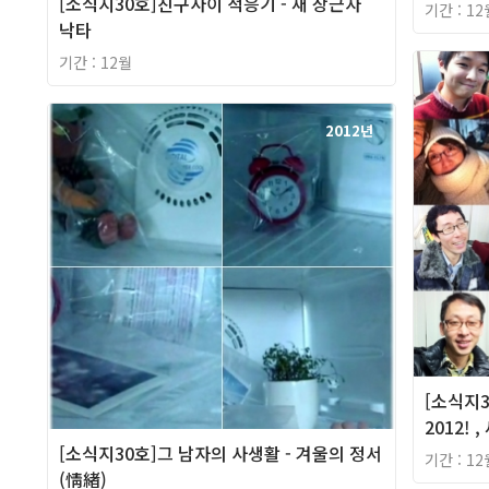
[소식지30호]친구사이 적응기 - 새 상근자
기간 : 12
낙타
기간 : 12월
2012년
[소식지3
2012!
[소식지30호]그 남자의 사생활 - 겨울의 정서
기간 : 12
(情緖)