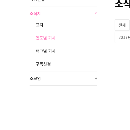
소식
소식지
+
표지
전체
2017
연도별 기사
태그별 기사
구독신청
소모임
+