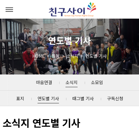
연도별 기사
HOME
활동
소식지
연도별 기사
마음연결
소식지
소모임
표지
연도별 기사
태그별 기사
구독신청
소식지 연도별 기사