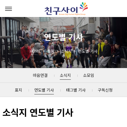
연도별 기사
HOME
활동
소식지
연도별 기사
마음연결
소식지
소모임
표지
연도별 기사
태그별 기사
구독신청
소식지 연도별 기사