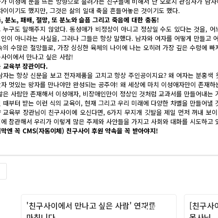
가 이성에 눈을 뜨는 방향으로 흘러가는 친구들에 비해서 난 오로지 관심사가 남자에
차이이기도 했지만, 그것은 삶의 일대 축을 흔들어놓은 것이기도 했다.
, 분노, 패배, 절망, 또 분노와 슬픔 그리고 죽음에 대한 충동!
 누구도 말해주지 않았다. 동성애가 비정상이 아니고 정상일 수도 있다는 것을, 어
인이 아니라는 사실을, 그러나 그들은 항상 말했다. 남자와 여자를 어떻게 만들고
속의 수많은 절망들로, 가장 싱싱한 육체의 나이에 나는 오히려 가장 깊은 수렁에 빠
사이에서 만나고 싶은 사람!
 교육부 장관이다.
남자는 항상 신문을 보고 전자제품을 고치고 항상 주인공이지요? 왜 여자는 분홍색 
자 멋있는 왕자를 만나야만 완성되는 공주야! 왜 세상에 마치 이성애자만이 존재하는
않은 사람만 존재해서 이성애자, 비장애인만이 정상인 것처럼 교과서를 만들어내는 
 때부터 받는 이런 식의 교육이, 현재 그리고 우리 미래에 다양한 차별을 만들어낼 
 교육부 장관님이 친구사이에 오신다면, 6가지 무지개 깃발을 제일 먼저 꺼내 보이
에 참관해서 우리가 이렇게 많은 주제와 사안들을 가지고 사회와 대화를 시도하고 있
막엔 꼭 CMS(자동이체) 친구사이 후원 약속을 꼭 받아야지!
록
'친구사이에서 만나고 싶은 사람' 연재를
[친구사
Column
마칩니다.
목사님