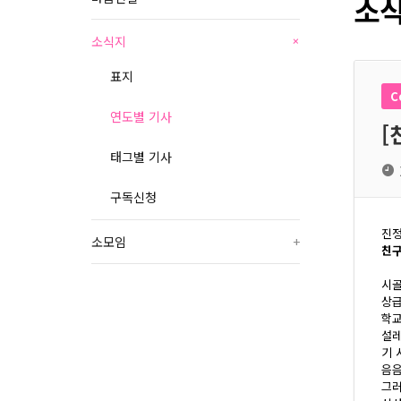
소식
소식지
+
표지
C
연도별 기사
[
태그별 기사
구독신청
진정
소모임
+
친구
시골
상급
학교
설레
기 
음음
그러