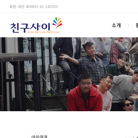
후원: 국민 408801-01-242055
소개
마음연결