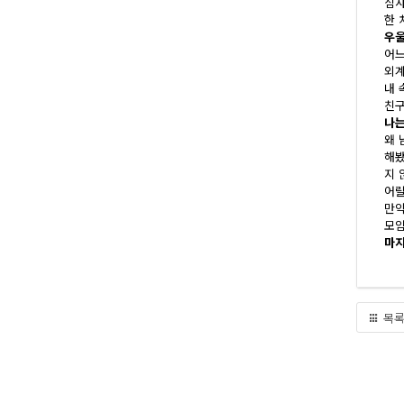
심사
한 
우울
어느
외계
내 
친구
나는
왜 
해봤
지 
어릴
만약
모임
마지
목