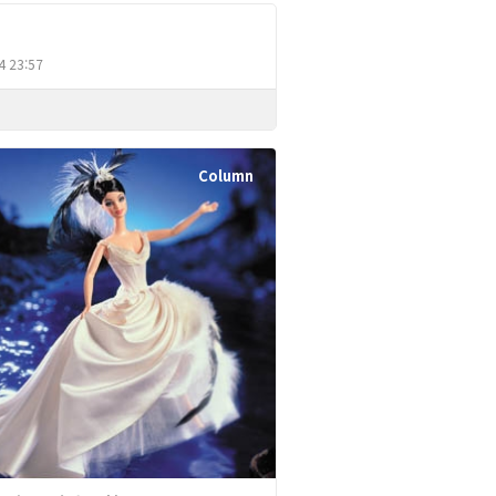
웃
Column
4 23:57
Column