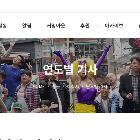
활동
알림
커밍아웃
후원
아카이브
연도별 기사
HOME
활동
소식지
연도별 기사