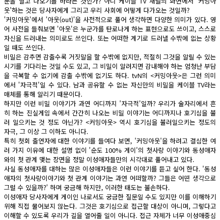
문을 열고 나오기를 바라는 것인가? 아니 케이블 TV 채널의 화면에서 '커밍아
웃'하는 것은 당사자에게 그리고 우리 사회에 어떻게 다가오는 것일까?
'커밍아웃'에서 '아웃(out)'을 사전적으로 풀어 생각하면 다양한 의미가 있다. 영
어 사전을 들춰보면 '아웃'은 누군가를 탄로나게 하는 표현으로도 쓰이고, 스스로
자신을 드러내는 의미로도 쓰인다. 또는 어떠한 계기로 드러낼 수밖에 없는 상황
일 때도 쓰인다.
비밀은 감추면 감출수록 거짓말을 할 수밖에 없지만, 적절히 그것을 알릴 수 있는
시기를 기다리는 것일 수도 있고, 그 비밀이 알려지면 감내해야 하는 엄청난 부담
을 극복할 수 없기에 감출 수밖에 없기도 하다. tvN의 <커밍아웃>은 그런 의미
에서 '자극적'일 수 있다. 남과 공유할 수 없는 자신만의 비밀을 케이블 TV라는
매체를 통해 알리기 때문이다.
하지만 이런 비밀 이야기가 과연 어디까지 '자극적'일까? 우리가 술자리에서 흔
히 하는 진실게임 속에서 간간히 나오는 비밀 이야기는 어디까지나 호기심을 불
러 일으키는 것 정도 아닌가? <커밍아웃> 역시 호기심을 불러일으키는 정도의
자극, 그 이상 그 이하도 아니다.
특히 첫회 출연자에 대한 이야기를 들여다 보면, '커밍아웃'을 하려고 결심한 여
러 가지 이유에 대한 설명 없이 '순도 100% 게이'의 첫사랑 이야기와 동성애자
와의 첫 관계 맺는 장면을 정말 이성애자들만의 시각대로 풀어내고 있다.
사실 동성애자를 대하는 많은 이성애자들은 이런 이야기를 듣고 싶어 한다. '동성
애자의 첫사랑이야기와 첫 관계 이야기는 과연 어떠할까? 그들은 어떤 생각으로
그럴 수 있을까?' 하며 궁금해 하지만, 이러한 태도는 불손하다.
이성애자 당사자에게 게이인 나로서도 궁금한 질문일 수도 있지만 이를 이해하기
위해 직접 물어보지 않는다. 그것은 호기심으로 접근할 대상이 아니며, 그렇다고
이해할 수 있도록 우리가 길을 열어줄 일이 아니다. 접근 자체가 너무 이성애중심