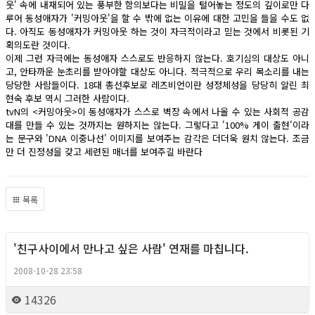
웃' 속에 내재되어 있는 풍부한 함의보다는 비밀을 털어놓는 정도의 깊이로만 다
루어 동성애자가 '커밍아웃'을 할 수 밖에 없는 이유에 대한 고민을 들을 수도 없
다. 아직도 동성애자가 커밍아웃 하는 것이 자극적이라고 믿는 것에서 비롯된 기
획의도란 것이다.
이제 그런 자극에는 동성애자 스스로도 반응하지 않는다. 호기심의 대상도 아니
고, 안타까운 눈초리를 받아야할 대상도 아니다. 적극적으로 우리 목소리를 내는
당당한 사람들이다. 18대 총선후보로 레즈비언이란 성정체성을 당당히 알린 최
현숙 후보 역시 그러한 사람이다.
tvN의 <커밍아웃>이 동성애자가 스스로 벽장 속에서 나올 수 있는 사회적 공감
대를 만들 수 있는 것까지는 원하지는 않는다. 그렇다고 '100% 게이 출현'이라
는 문구와 'DNA 이중나선' 이미지를 보여주는 감각은 더더욱 원치 않는다. 조금
만 더 진정성을 갖고 세련된 매너를 보여주길 바란다
목록
'친구사이에서 만나고 싶은 사람' 연재를 마칩니다.
Column
2008-10-28 23:58
14326