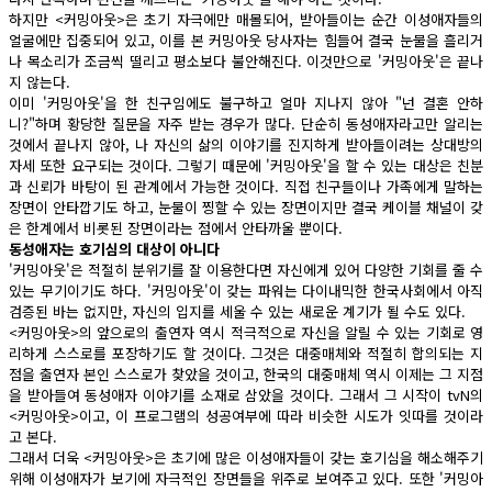
하지만 <커밍아웃>은 초기 자극에만 매몰되어, 받아들이는 순간 이성애자들의
얼굴에만 집중되어 있고, 이를 본 커밍아웃 당사자는 힘들어 결국 눈물을 흘리거
나 목소리가 조금씩 떨리고 평소보다 불안해진다. 이것만으로 '커밍아웃'은 끝나
지 않는다.
이미 '커밍아웃'을 한 친구임에도 불구하고 얼마 지나지 않아 "넌 결혼 안하
니?"하며 황당한 질문을 자주 받는 경우가 많다. 단순히 동성애자라고만 알리는
것에서 끝나지 않아, 나 자신의 삶의 이야기를 진지하게 받아들이려는 상대방의
자세 또한 요구되는 것이다. 그렇기 때문에 '커밍아웃'을 할 수 있는 대상은 친분
과 신뢰가 바탕이 된 관계에서 가능한 것이다. 직접 친구들이나 가족에게 말하는
장면이 안타깝기도 하고, 눈물이 찡할 수 있는 장면이지만 결국 케이블 채널이 갖
은 한계에서 비롯된 장면이라는 점에서 안타까울 뿐이다.
동성애자는 호기심의 대상이 아니다
'커밍아웃'은 적절히 분위기를 잘 이용한다면 자신에게 있어 다양한 기회를 줄 수
있는 무기이기도 하다. '커밍아웃'이 갖는 파워는 다이내믹한 한국사회에서 아직
검증된 바는 없지만, 자신의 입지를 세울 수 있는 새로운 계기가 될 수도 있다.
<커밍아웃>의 앞으로의 출연자 역시 적극적으로 자신을 알릴 수 있는 기회로 영
리하게 스스로를 포장하기도 할 것이다. 그것은 대중매체와 적절히 합의되는 지
점을 출연자 본인 스스로가 찾았을 것이고, 한국의 대중매체 역시 이제는 그 지점
을 받아들여 동성애자 이야기를 소재로 삼았을 것이다. 그래서 그 시작이 tvN의
<커밍아웃>이고, 이 프로그램의 성공여부에 따라 비슷한 시도가 잇따를 것이라
고 본다.
그래서 더욱 <커밍아웃>은 초기에 많은 이성애자들이 갖는 호기심을 해소해주기
위해 이성애자가 보기에 자극적인 장면들을 위주로 보여주고 있다. 또한 '커밍아