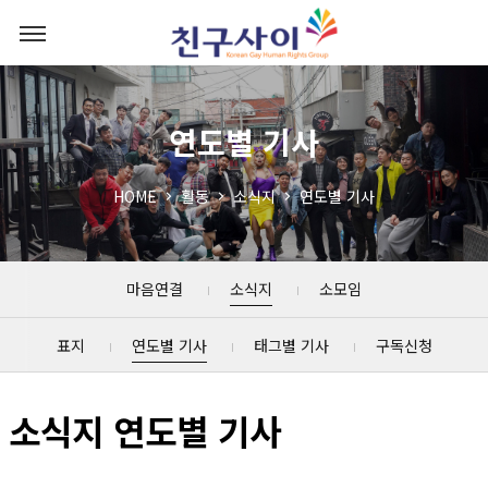
연도별 기사
HOME
활동
소식지
연도별 기사
마음연결
소식지
소모임
표지
연도별 기사
태그별 기사
구독신청
소식지 연도별 기사