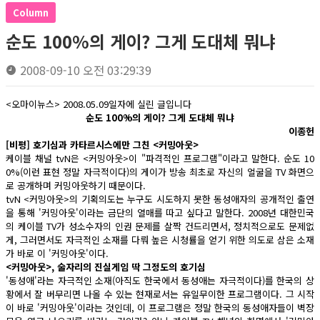
Column
순도 100%의 게이? 그게 도대체 뭐냐
2008-09-10 오전 03:29:39
<오마이뉴스> 2008.05.09일자에 실린 글입니다
순도 100%의 게이? 그게 도대체 뭐냐
이종헌
[비평] 호기심과 카타르시스에만 그친 <커밍아웃>
케이블 채널 tvN은 <커밍아웃>이 "파격적인 프로그램"이라고 말한다. 순도 10
0%(이런 표현 정말 자극적이다)의 게이가 방송 최초로 자신의 얼굴을 TV 화면으
로 공개하며 커밍아웃하기 때문이다.
tvN <커밍아웃>의 기획의도는 누구도 시도하지 못한 동성애자의 공개적인 출연
을 통해 '커밍아웃'이라는 금단의 열매를 따고 싶다고 말한다. 2008년 대한민국
의 케이블 TV가 성소수자의 인권 문제를 살짝 건드리면서, 정치적으로도 문제없
게, 그러면서도 자극적인 소재를 다뤄 높은 시청률을 얻기 위한 의도로 삼은 소재
가 바로 이 '커밍아웃'이다.
<커밍아웃>, 술자리의 진실게임 딱 그정도의 호기심
'동성애'라는 자극적인 소재(아직도 한국에서 동성애는 자극적이다)를 한국의 상
황에서 잘 버무리면 나올 수 있는 현재로서는 유일무이한 프로그램이다. 그 시작
이 바로 '커밍아웃'이라는 것인데, 이 프로그램은 정말 한국의 동성애자들이 벽장