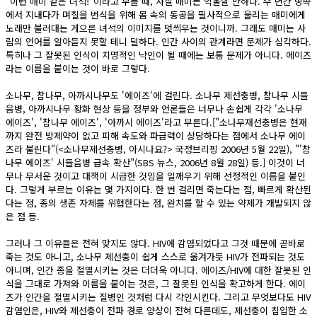
"이런 매미 같은 녀석!"이라고 부를 때, 사실 매미는 억울할 만하다. 수 년간 땅속
에서 지내다가 며칠을 번식을 위해 몸 속의 동공을 필사적으로 울리는 매미에게
노래만 불러대는 게으른 녀석의 이미지를 덧씌우는 것이니까. 그래도 매미는 사
람의 언어를 알아듣지 못할 테니 덜하다. 인간 사이의 관계라면 문제가 심각하다.
특히나 그 잘못된 인식이 치명적인 낙인이 될 때에는 보통 문제가 아니다. 에이즈
라는 이름을 붙이는 것이 바로 그렇다.
소나무, 참나무, 아까시나무도 '에이즈'에 걸린다. 소나무 제선충병, 참나무 시들
음병, 아까시나무 황화 현상 등을 정부와 언론들은 너무나 손쉽게 각각 '소나무
에이즈', '참나무 에이즈', '아까시 에이즈'라고 부른다.["소나무재선충병은 현재
까지 완전 방제약이 없고 피해 속도와 파급력이 상당하다는 점에서 소나무 에이
즈라 불린다"(<소나무제선충병, 아시나요?> 국정브리핑 2006년 5월 22일), "'참
나무 에이즈' 시들음병 급속 확산"(SBS 뉴스, 2006년 8월 28일) 등.] 이것이 너
무나 무서운 것이고 대책이 시급한 것임을 일깨우기 위해 선정적인 이름을 붙인
다. 그렇게 부르는 이유는 몇 가지이다. 한 번 걸리면 죽는다는 점, 빠르게 확산된
다는 점, 종의 생존 자체를 위협한다는 점, 완치를 할 수 있는 약제가 개발되지 않
은 점 등.
그러나 그 이유들은 전혀 맞지도 않다. HIV에 감염되었다고 그것 때문에 곧바로
죽는 것도 아니고, 소나무 제선충이 쉽게 스스로 옮겨가듯 HIV가 전파되는 것도
아니며, 인간 종을 절멸시키는 것은 더더욱 아니다. 에이즈/HIV에 대한 잘못된 인
식을 그대로 가져와 이름을 붙이는 것은, 그 잘못된 인식을 확고하게 한다. 에이
즈가 인간을 절멸시키는 질병인 것처럼 다시 각인시킨다. 그리고 무엇보다도 HIV
감염인은, HIV와 제선충이 전파 경로 양상이 전혀 다른데도, 제선충이 침입한 소