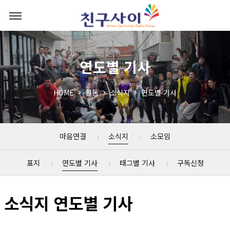
연도별 기사
HOME
활동
소식지
연도별 기사
마음연결
소식지
소모임
표지
연도별 기사
태그별 기사
구독신청
소식지 연도별 기사