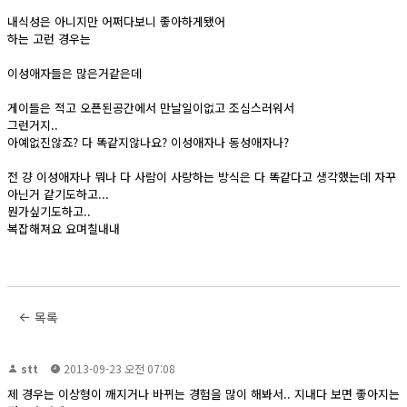
내식성은 아니지만 어쩌다보니 좋아하게됐어
하는 고런 경우는
이성애자들은 많은거같은데
게이들은 적고 오픈된공간에서 만날일이없고 조심스러워서
그런거지..
아예없진않죠? 다 똑같지않나요? 이성애자나 동성애자나?
전 걍 이성애자나 뭐나 다 사람이 사랑하는 방식은 다 똑같다고 생각했는데 자꾸
아닌거 같기도하고...
뭔가싶기도하고..
복잡해져요 요며칠내내
목록
stt
2013-09-23 오전 07:08
제 경우는 이상형이 깨지거나 바뀌는 경험을 많이 해봐서.. 지내다 보면 좋아지는