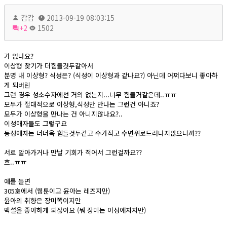
감감
2013-09-19 08:03:15
+2
1502
가 없나요?
이상형 찾기가 더힘들것두같아서
분명 내 이상형? 식성은? (식성이 이상형과 같나요?) 아닌데 어쩌다보니 좋아하
게 되버린
그런 경우 성소수자에선 거의 없는지...너무 힘들거같은데..ㅠㅠ
모두가 절대적으로 이상형,식성만 만나는 그런건 아니죠?
모두가 이상형을 만나는 건 아니지않나요?..
이성애자들도 그렇구요
동성애자는 더더욱 힘들것두같고 수가적고 수면위로드러나지않으니까??
서로 알아가거나 만날 기회가 적어서 그런걸까요??
흐..ㅠㅠ
예를 들면
305호에서 (웹툰이고 윤아는 레즈지만)
윤아의 취향은 장미쪽이지만
백설을 좋아하게 되잖아요 (뭐 장미는 이성애자지만)