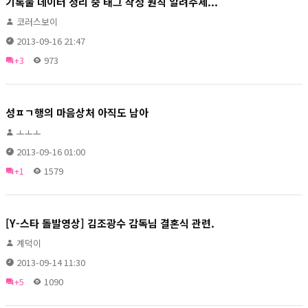
기록물 데이터 정리 중 태그 작성 원칙 알려주세...
코러스보이
2013-09-16 21:47
+3
973
성ㅍㄱ행의 마음상처 아직도 남아
ㅗㅗㅗ
2013-09-16 01:00
+1
1579
[Y-스타 돌발영상] 김조광수 감독님 결혼식 관련.
계덕이
2013-09-14 11:30
+5
1090