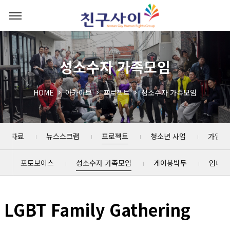
성소수자 가족모임
HOME
아카이브
프로젝트
성소수자 가족모임
포트 자료
뉴스스크랩
프로젝트
청소년 사업
가입인
포토보이스
성소수자 가족모임
게이봉박두
엄마한
LGBT Family Gathering