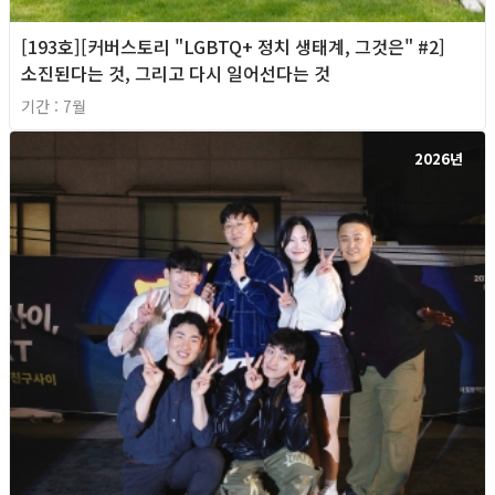
[193호][커버스토리 "LGBTQ+ 정치 생태계, 그것은" #2]
소진된다는 것, 그리고 다시 일어선다는 것
기간 : 7월
2026년