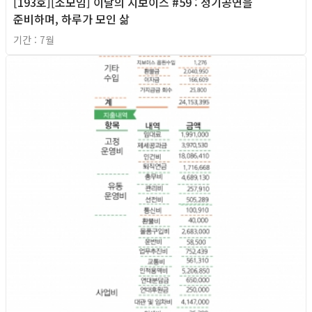
[193호][소모임] 이달의 지보이스 #59 : 정기공연을
준비하며, 하루가 모인 삶
기간 : 7월
2026년