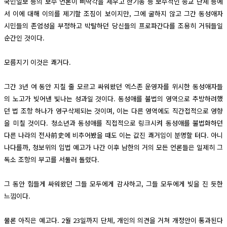
국민일보 등의 보수 언론이 삐딱각을 세우고 한기총 등 보수적인 종교 단체 등에
서 이에 대해 이의를 제기할 조짐이 보이지만, 그에 굴하지 않고 그간 동성애자
시민들의 존엄성을 부정하고 박탈하던 당신들의 프로파간다를 조용히 거둬들일
순간인 것이다.
모름지기 이것은 쾌거다.
그간 3년 여 동안 지칠 줄 모르고 싸워왔던 엑스존 운영자를 위시한 동성애자들
의 노고가 빚어낸 빛나는 성과일 것이다. 동성애를 불법의 영역으로 추방하려했
던 법 조항 하나가 영구삭제되는 것이며, 이는 다른 영역에도 직간접적으로 영향
을 미칠 것이다. 청소년과 동성애를 직접적으로 링크시켜 동성애를 불법화하던
다른 나라의 전사前史에 비추어봤을 때도 이는 값진 쾌거임이 분명할 터다. 아니
나다를까, 청보위의 입법 예고가 나간 이후 남한의 거의 모든 언론들은 일제히 그
독소 조항의 부고를 서둘러 돌렸다.
그 동안 힘들게 싸워왔던 그들 모두에게 감사하고, 그들 모두에게 빚을 진 듯한
느낌이다.
물론 아직은 예고다. 2월 23일까지 단체, 개인의 의견을 거쳐 개정안이 통과된다