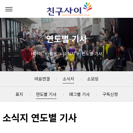
연도별 기사
HOME
활동
소식지
연도별 기사
마음연결
소식지
소모임
표지
연도별 기사
태그별 기사
구독신청
소식지 연도별 기사