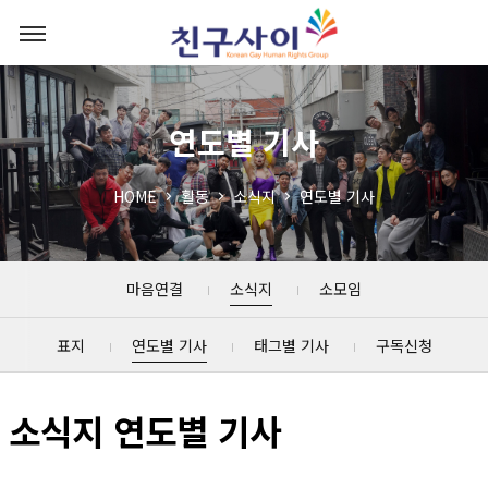
연도별 기사
HOME
활동
소식지
연도별 기사
마음연결
소식지
소모임
표지
연도별 기사
태그별 기사
구독신청
소식지 연도별 기사