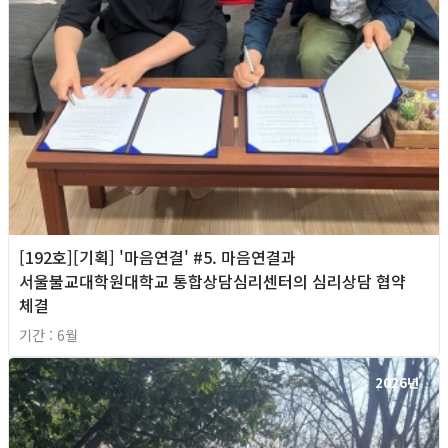
[192호][기획] '마음연결' #5. 마음연결과
서울불교대학원대학교 통합상담심리센터의 심리상담 협약
체결
기간 : 6월
2026년