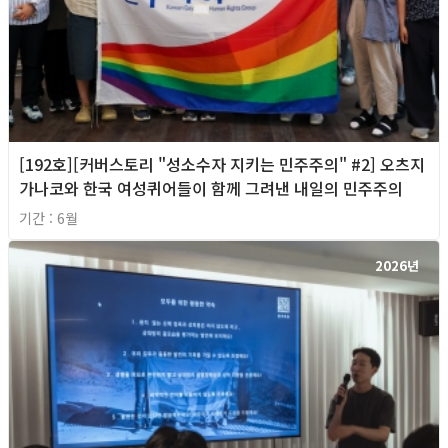
[192호][커버스토리 "성소수자 지키는 민주주의" #2] 오츠지
가나코와 한국 여성퀴어들이 함께 그려낸 내일의 민주주의
기간 : 6월
2026년