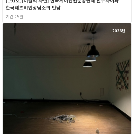
[191호][이달의 사진] 한국게이인권운동단체 친구사이와
한국레즈비언상담소의 만남
기간 : 5월
2026년