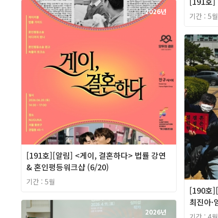
[191호
2026년
기간 : 5월
[191호][알림] <게이, 결혼하다> 법률 강연
& 혼인평등워크샵 (6/20)
기간 : 5월
[190호
최진아·
2026년
기간 : 4월