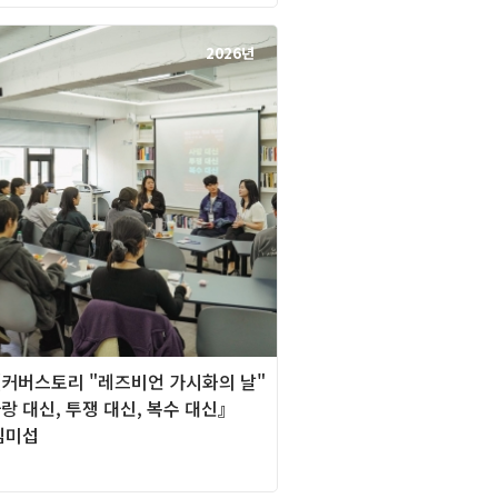
2026년
][커버스토리 "레즈비언 가시화의 날"
사랑 대신, 투쟁 대신, 복수 대신』
심미섭