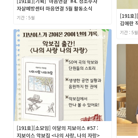
[191호][기획] '마음연결' #4. 성소수자
자살예방센터 마음연결 5월 활동소식
[191호
기간 : 5월
김애란 
기간 : 5월
2026년
[191호][소모임] 이달의 지보이스 #57 :
지보이스 악보집 <나의 사랑, 나의 자랑>