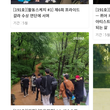
[191호][활동스케치 #1] 제6회 프라이드
[191호
갈라 수상 연단에 서며
— 퀴어
아티스트
기간 : 5월
되는 삶
기간 : 5월
2026년