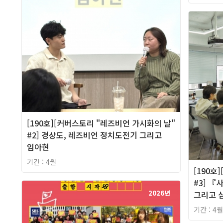
[190호][커버스토리 "레즈비언 가시화의 날"
#2] 경상도, 레즈비언 정치도전기 그리고
임아현
기간 : 4월
[190호
#3] 『
2026년
그리고 
기간 : 4월