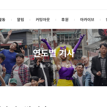
활동
알림
커밍아웃
후원
아카이브
연도별 기사
HOME
활동
소식지
연도별 기사