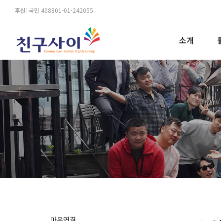
후원: 국민 408801-01-242055
소개
마음연결