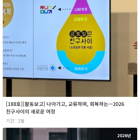
[188호][활동보고] 나아가고, 교류하며, 회복하는—2026
친구사이의 새로운 여정
기간 : 2월
2026년