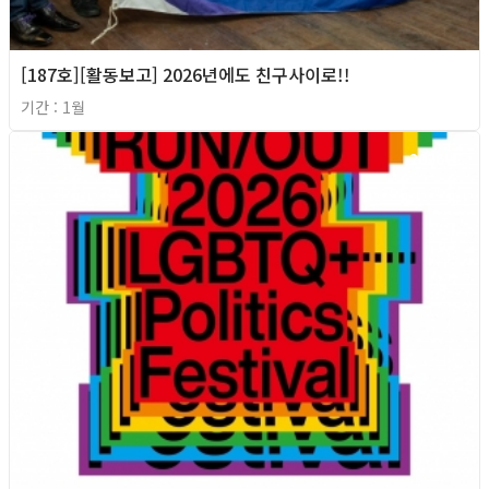
[187호][활동보고] 2026년에도 친구사이로!!
기간 : 1월
2026년