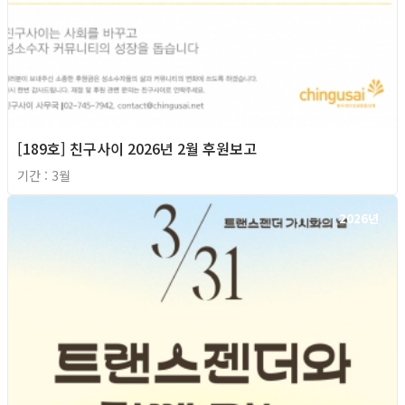
[189호] 친구사이 2026년 2월 후원보고
기간 : 3월
2026년