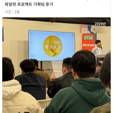
파일럿 프로젝트 기획팀 후기
기간 : 2월
2026년