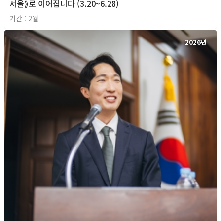
서울⟫로 이어집니다 (3.20~6.28)
기간 : 2월
2026년