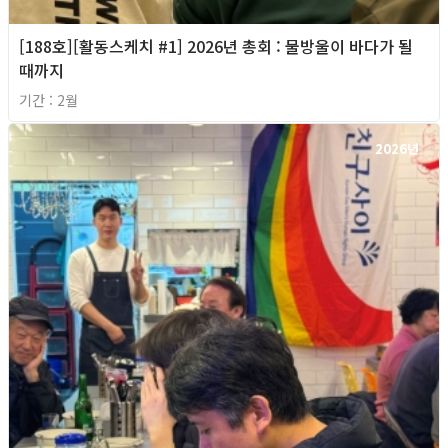
[188호][활동스케치 #1] 2026년 총회 : 물방울이 바다가 될
때까지
기간 : 2월
2026년