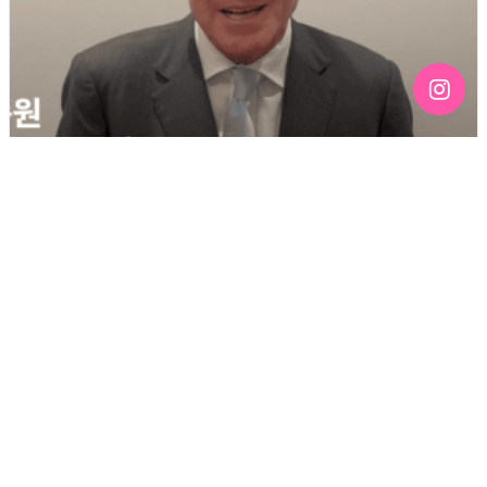
[187호][커버스토리 "RUN/OUT 프로젝트" #16] RUN/OUT
2026 정치 축제: 축사 모음
기간 : 1월
2026년