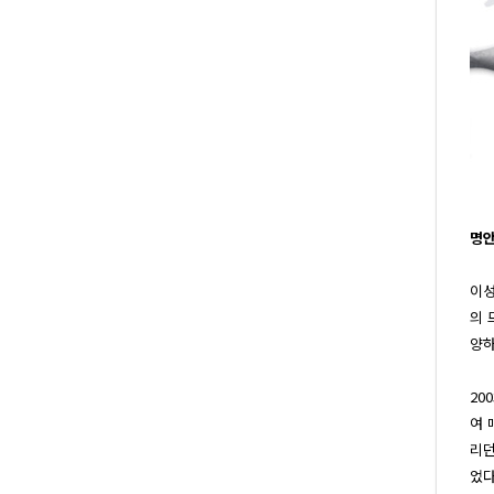
명안
이성
의 
양하
20
여 
리던
었다