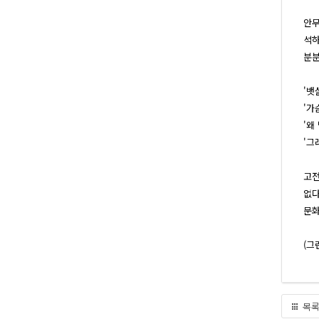
안무
석하
분분
'뱃
'가
'왜
'그
고전
없다
문화
(그
목