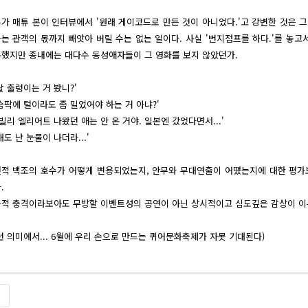
가 매튜 본이 인터뷰에서 '원래 게이코드로 만든 것이 아니었다.'고 강변한 것은 
는 관객의 몫까지 빼앗아 버릴 수는 없는 일이다. 사실 '번지점프를 하다.'를 놓
했지만 종내에는 대다수 동성애자들이 그 영화를 보지 않았던가.
살 출렁이는 거 봤니?'
슴팍에 털이라도 좀 밀었어야 하는 거 아냐?'
 빌리 엘리어트 나왔던 애는 안 온 거야. 일본엔 갔었다면서...'
래도 난 눈물이 나더라...'
적 백조의 호수가 어떻게 변용되었는지, 안무와 무대연출이 어땠는지에 대한 평가보
.
적 충격이라보아도 무방할 이벤트성의 공연이 아닌 상시적이고 심도깊은 감상이 이루
런 의미에서... 6월에 우리 손으로 만드는 퀴어문화축제가 자못 기대된다)
록