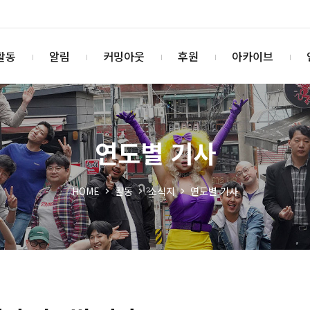
활동
알림
커밍아웃
후원
아카이브
연도별 기사
HOME
활동
소식지
연도별 기사