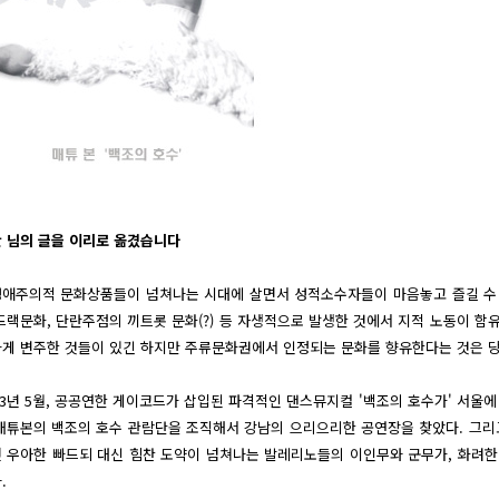
 님의 글을 이리로 옮겼습니다
애주의적 문화상품들이 넘쳐나는 시대에 살면서 성적소수자들이 마음놓고 즐길 수 
드랙문화, 단란주점의 끼트롯 문화(?) 등 자생적으로 발생한 것에서 지적 노동이 함
게 변주한 것들이 있긴 하지만 주류문화권에서 인정되는 문화를 향유한다는 것은 당
03년 5월, 공공연한 게이코드가 삽입된 파격적인 댄스뮤지컬 '백조의 호수가' 서울에
매튜본의 백조의 호수 관람단을 조직해서 강남의 으리으리한 공연장을 찾았다. 그리
 우아한 빠드되 대신 힘찬 도약이 넘쳐나는 발레리노들의 이인무와 군무가, 화려한
.