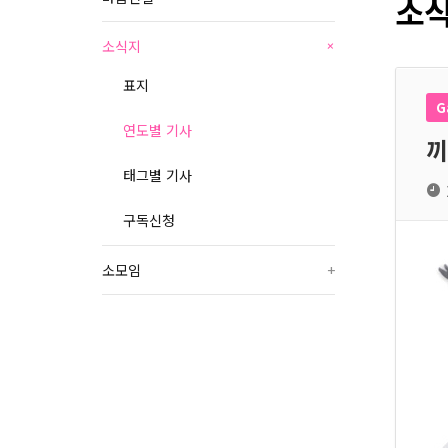
소식
소식지
+
표지
G
연도별 기사
끼
태그별 기사
구독신청
소모임
+