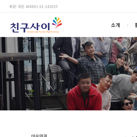
후원: 국민 408801-01-242055
소개
마음연결