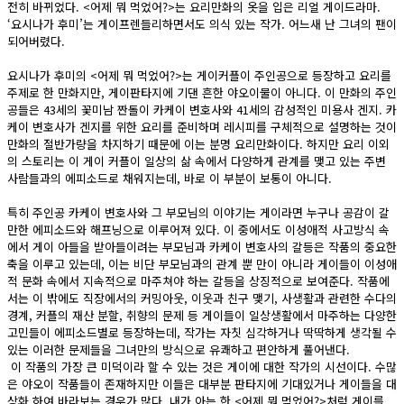
전히 바뀌었다. <어제 뭐 먹었어?>는 요리만화의 옷을 입은 리얼 게이드라마.
‘요시나가 후미’는 게이프렌들리하면서도 의식 있는 작가. 어느새 난 그녀의 팬이
되어버렸다.
요시나가 후미의 <어제 뭐 먹었어?>는 게이커플이 주인공으로 등장하고 요리를
주제로 한 만화지만, 게이판타지에 기댄 흔한 야오이물이 아니다. 이 만화의 주인
공들은 43세의 꽃미남 짠돌이 카케이 변호사와 41세의 감성적인 미용사 겐지. 카
케이 변호사가 겐지를 위한 요리를 준비하며 레시피를 구체적으로 설명하는 것이
만화의 절반가량을 차지하기 때문에 이는 분명 요리만화이다. 하지만 요리 이외
의 스토리는 이 게이 커플이 일상의 삶 속에서 다양하게 관계를 맺고 있는 주변
사람들과의 에피소드로 채워지는데, 바로 이 부분이 보통이 아니다.
특히 주인공 카케이 변호사와 그 부모님의 이야기는 게이라면 누구나 공감이 갈
만한 에피소드와 해프닝으로 이루어져 있다. 이 중에서도 이성애적 사고방식 속
에서 게이 아들을 받아들이려는 부모님과 카케이 변호사의 갈등은 작품의 중요한
축을 이루고 있는데, 이는 비단 부모님과의 관계 뿐 만이 아니라 게이들이 이성애
적 문화 속에서 지속적으로 마주쳐야 하는 갈등을 상징적으로 보여준다. 작품에
서는 이 밖에도 직장에서의 커밍아웃, 이웃과 친구 맺기, 사생활과 관련한 수다의
경계, 커플의 재산 분할, 취향의 문제 등 게이들이 일상생활에서 마주하는 다양한
고민들이 에피소드별로 등장하는데, 작가는 자칫 심각하거나 딱딱하게 생각될 수
있는 이러한 문제들을 그녀만의 방식으로 유쾌하고 편안하게 풀어낸다.
이 작품의 가장 큰 미덕이라 할 수 있는 것은 게이에 대한 작가의 시선이다. 수많
은 야오이 작품들이 존재하지만 이들은 대부분 판타지에 기대있거나 게이들을 대
상화 하여 바라보는 경우가 많다. 내가 아는 한 <어제 뭐 먹었어?>처럼 게이를