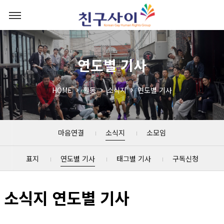
연도별 기사
HOME
활동
소식지
연도별 기사
마음연결
소식지
소모임
표지
연도별 기사
태그별 기사
구독신청
소식지 연도별 기사