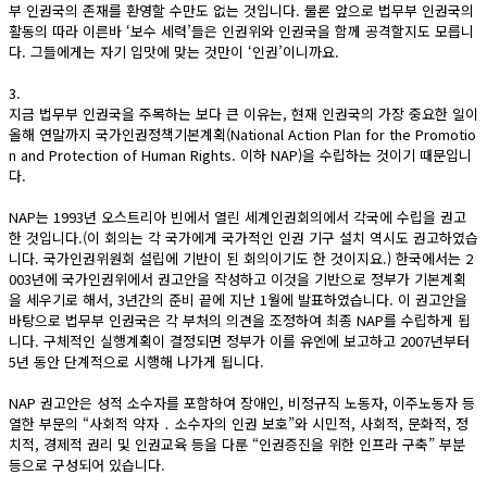
부 인권국의 존재를 환영할 수만도 없는 것입니다. 물론 앞으로 법무부 인권국의
활동의 따라 이른바 ‘보수 세력’들은 인권위와 인권국을 함께 공격할지도 모릅니
다. 그들에게는 자기 입맛에 맞는 것만이 ‘인권’이니까요.
3.
지금 법무부 인권국을 주목하는 보다 큰 이유는, 현재 인권국의 가장 중요한 일이
올해 연말까지 국가인권정책기본계획(National Action Plan for the Promotio
n and Protection of Human Rights. 이하 NAP)을 수립하는 것이기 때문입니
다.
NAP는 1993년 오스트리아 빈에서 열린 세계인권회의에서 각국에 수립을 권고
한 것입니다.(이 회의는 각 국가에게 국가적인 인권 기구 설치 역시도 권고하였습
니다. 국가인권위원회 설립에 기반이 된 회의이기도 한 것이지요.) 한국에서는 2
003년에 국가인권위에서 권고안을 작성하고 이것을 기반으로 정부가 기본계획
을 세우기로 해서, 3년간의 준비 끝에 지난 1월에 발표하였습니다. 이 권고안을
바탕으로 법무부 인권국은 각 부처의 의견을 조정하여 최종 NAP를 수립하게 됩
니다. 구체적인 실행계획이 결정되면 정부가 이를 유엔에 보고하고 2007년부터
5년 동안 단계적으로 시행해 나가게 됩니다.
NAP 권고안은 성적 소수자를 포함하여 장애인, 비정규직 노동자, 이주노동자 등
열한 부문의 “사회적 약자 ․ 소수자의 인권 보호”와 시민적, 사회적, 문화적, 정
치적, 경제적 권리 및 인권교육 등을 다룬 “인권증진을 위한 인프라 구축” 부분
등으로 구성되어 있습니다.