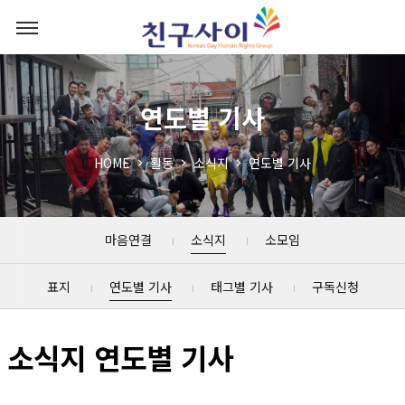
연도별 기사
HOME
활동
소식지
연도별 기사
마음연결
소식지
소모임
표지
연도별 기사
태그별 기사
구독신청
소식지 연도별 기사