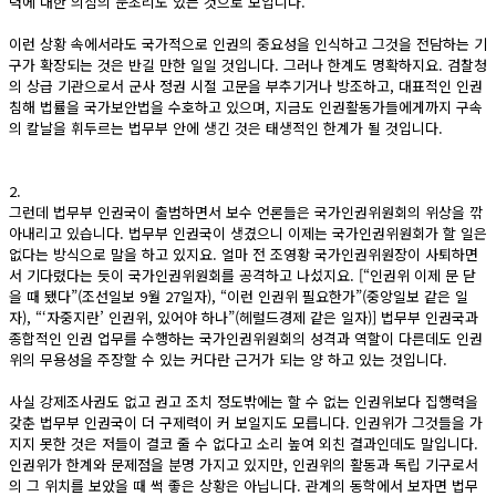
력에 대한 의심의 눈초리도 있는 것으로 보입니다.
이런 상황 속에서라도 국가적으로 인권의 중요성을 인식하고 그것을 전담하는 기
구가 확장되는 것은 반길 만한 일일 것입니다. 그러나 한계도 명확하지요. 검찰청
의 상급 기관으로서 군사 정권 시절 고문을 부추기거나 방조하고, 대표적인 인권
침해 법률을 국가보안법을 수호하고 있으며, 지금도 인권활동가들에게까지 구속
의 칼날을 휘두르는 법무부 안에 생긴 것은 태생적인 한계가 될 것입니다.
2.
그런데 법무부 인권국이 출범하면서 보수 언론들은 국가인권위원회의 위상을 깎
아내리고 있습니다. 법무부 인권국이 생겼으니 이제는 국가인권위원회가 할 일은
없다는 방식으로 말을 하고 있지요. 얼마 전 조영황 국가인권위원장이 사퇴하면
서 기다렸다는 듯이 국가인권위원회를 공격하고 나섰지요. [“인권위 이제 문 닫
을 때 됐다”(조선일보 9월 27일자), “이런 인권위 필요한가”(중앙일보 같은 일
자), “‘자중지란’ 인권위, 있어야 하나”(헤럴드경제 같은 일자)] 법무부 인권국과
종합적인 인권 업무를 수행하는 국가인권위원회의 성격과 역할이 다른데도 인권
위의 무용성을 주장할 수 있는 커다란 근거가 되는 양 하고 있는 것입니다.
사실 강제조사권도 없고 권고 조치 정도밖에는 할 수 없는 인권위보다 집행력을
갖춘 법무부 인권국이 더 구제력이 커 보일지도 모릅니다. 인권위가 그것들을 가
지지 못한 것은 저들이 결코 줄 수 없다고 소리 높여 외친 결과인데도 말입니다.
인권위가 한계와 문제점을 분명 가지고 있지만, 인권위의 활동과 독립 기구로서
의 그 위치를 보았을 때 썩 좋은 상황은 아닙니다. 관계의 동학에서 보자면 법무