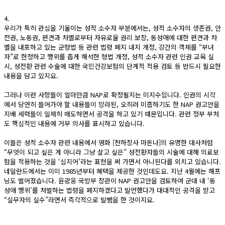
4.
우리가 특히 관심을 기울이는 성적 소수자 부분에서는, 성적 소수자의 생존권, 안
전권, 노동권, 편견과 차별로부터 자유로울 권리 보장, 동성애에 대한 편견과 차
별을 내포하고 있는 군형법 등 관련 법령 폐지 내지 개정, 강간의 객체를 “부녀
자”로 한정하고 행위를 좁게 해석한 형법 개정, 성적 소수자 관련 인권 교육 실
시, 성전환 관련 수술에 대한 국민건강보험의 단계적 적용 검토 등 반드시 필요한
내용을 담고 있지요.
그러나 이런 사항들이 얼마만큼 NAP로 확정될지는 미지수입니다. 인권의 시각
에서 당연히 들어가야 할 내용들이 망라된, 오히려 미흡하기도 한 NAP 권고안을
지배 세력들이 일제히 매도하면서 공격을 하고 있기 때문입니다. 관련 정부 부처
도 핵심적인 내용에 거부 의사를 표시하고 있습니다.
이들은 성적 소수자 관련 내용에서 영화 [천하장사 마돈나]의 유명한 대사처럼
“무엇이 되고 싶은 게 아니라 그냥 살고 싶은” 성전환자들의 시술에 대해 의료보
험을 적용하는 것을 ‘심지어’라는 표현을 써 가면서 아니된다를 외치고 있습니다.
네덜란드에서는 이미 1985년부터 혜택을 제공한 것인데도요. 지난 4월에는 해프
닝도 벌어졌습니다. 윤광웅 국방부 장관이 NAP 권고안을 검토하여 군대 내 ‘동
성애 행위’를 처벌하는 법령을 폐지하겠다고 발언했다가 대대적인 공격을 받고
“실무자의 실수”라면서 즉각적으로 발뺌을 한 것이지요.