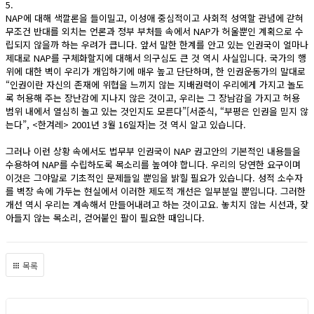
5.
NAP에 대해 색깔론을 들이밀고, 이성애 중심적이고 사회적 성역할 관념에 갇혀
무조건 반대를 외치는 언론과 정부 부처들 속에서 NAP가 허울뿐인 계획으로 수
립되지 않을까 하는 우려가 큽니다. 앞서 말한 한계를 안고 있는 인권국이 얼마나
제대로 NAP를 구체화할지에 대해서 의구심도 큰 것 역시 사실입니다. 국가의 행
위에 대한 벽이 우리가 개입하기에 매우 높고 단단하며, 한 인권운동가의 말대로
“인권이란 자신의 존재에 위협을 느끼지 않는 지배권력이 우리에게 가지고 놀도
록 허용해 주는 장난감에 지나지 않은 것이고, 우리는 그 장남감을 가지고 허용
범위 내에서 열심히 놀고 있는 것인지도 모른다”[서준식, “부평은 인권을 믿지 않
는다”, <한겨레> 2001년 3월 16일자]는 것 역시 알고 있습니다.
그러나 이런 상황 속에서도 법무부 인권국이 NAP 권고안의 기본적인 내용들을
수용하여 NAP를 수립하도록 목소리를 높여야 합니다. 우리의 당연한 요구이며
이것은 그야말로 기초적인 문제들일 뿐임을 밝힐 필요가 있습니다. 성적 소수자
를 벽장 속에 가두는 현실에서 이러한 제도적 개선은 일부분일 뿐입니다. 그러한
개선 역시 우리는 계속해서 만들어내려고 하는 것이고요. 놓치지 않는 시선과, 잦
아들지 않는 목소리, 걷어붙인 팔이 필요한 때입니다.
목록