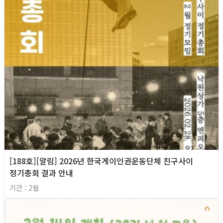
[188호][알림] 2026년 한국게이인권운동단체 친구사이
정기총회 결과 안내
기간 : 2월
2026년