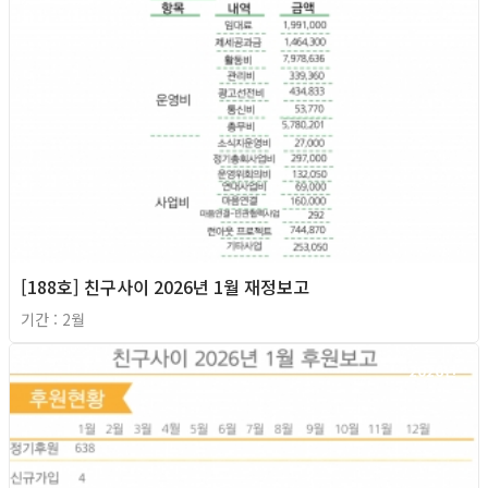
[188호] 친구사이 2026년 1월 재정보고
기간 : 2월
2026년