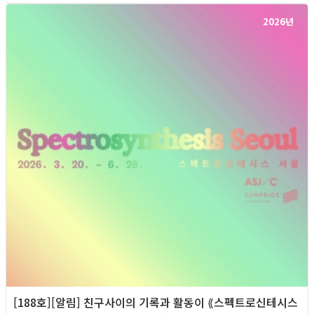
2026년
[188호][알림] 친구사이의 기록과 활동이 ⟪스펙트로신테시스