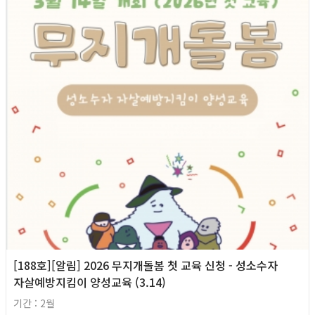
[188호][알림] 2026 무지개돌봄 첫 교육 신청 - 성소수자
자살예방지킴이 양성교육 (3.14)
기간 : 2월