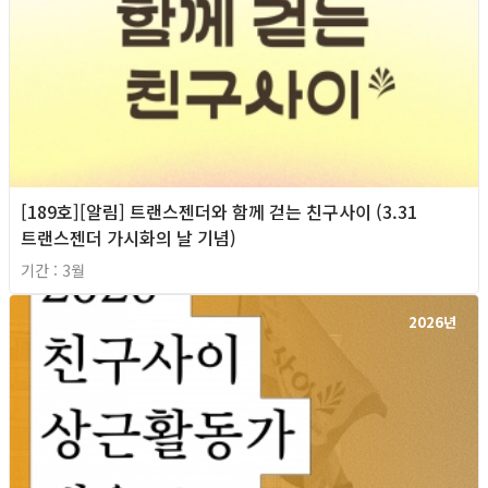
[189호][알림] 트랜스젠더와 함께 걷는 친구사이 (3.31
트랜스젠더 가시화의 날 기념)
기간 : 3월
2026년