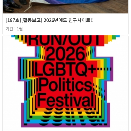
[187호][활동보고] 2026년에도 친구사이로!!
기간 : 1월
2026년