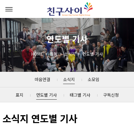
연도별 기사
HOME
활동
소식지
연도별 기사
마음연결
소식지
소모임
표지
연도별 기사
태그별 기사
구독신청
소식지 연도별 기사