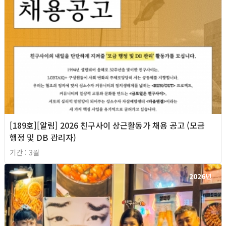
[189호][알림] 2026 친구사이 상근활동가 채용 공고 (모금
행정 및 DB 관리자)
기간 : 3월
2026년