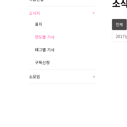
소식
소식지
+
표지
전체
2017
연도별 기사
태그별 기사
구독신청
소모임
+