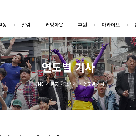
활동
알림
커밍아웃
후원
아카이브
연도별 기사
HOME
활동
소식지
연도별 기사