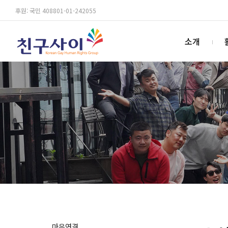
후원: 국민 408801-01-242055
소개
마음연결