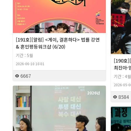
[191호][알림] <게이, 결혼하다> 법률 강연
& 혼인평등워크샵 (6/20)
기간 : 5월
[190호
2026-06-10 10:01
최진아·
6667
기간 : 4월
2026-05-0
2026년
8584