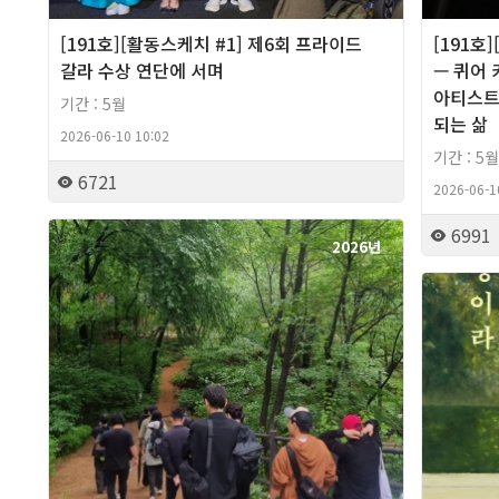
[191호][활동스케치 #1] 제6회 프라이드
[191호
갈라 수상 연단에 서며
— 퀴어
아티스트
기간 : 5월
되는 삶
2026-06-10 10:02
기간 : 5월
6721
2026-06-1
6991
2026년