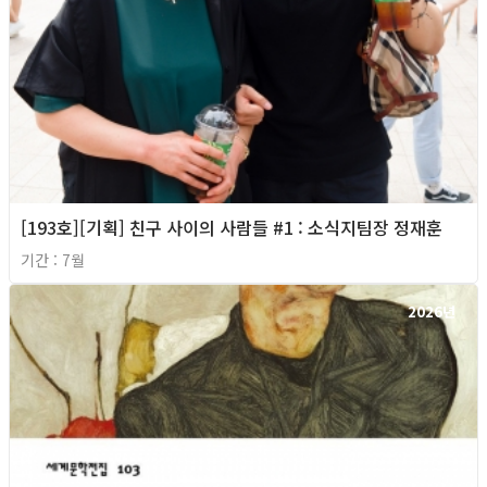
[193호][기획] 친구 사이의 사람들 #1 : 소식지팀장 정재훈
기간 : 7월
2026년