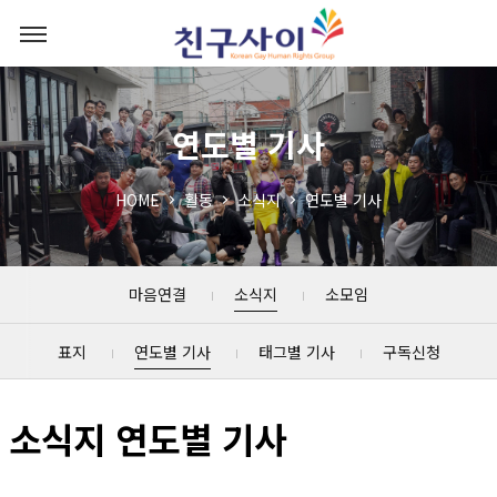
연도별 기사
HOME
활동
소식지
연도별 기사
마음연결
소식지
소모임
표지
연도별 기사
태그별 기사
구독신청
소식지 연도별 기사