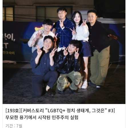
[193호][커버스토리 "LGBTQ+ 정치 생태계, 그것은" #3]
무모한 용기에서 시작된 민주주의 실험
기간 : 7월