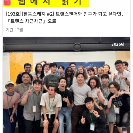
[193호][활동스케치 #2] 트랜스젠더와 친구가 되고 싶다면,
『트랜스 차근차근』으로
기간 : 7월
2026년