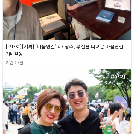
[193호][기획] '마음연결' #7 광주, 부산을 다녀온 마음연결
7월 활동
기간 : 7월
2026년