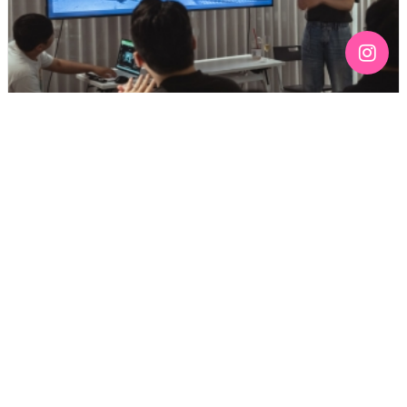
[192호][커버스토리 "성소수자 지키는 민주주의" #3] 함께
만들어가는 게이 커뮤니티를 상상하기
기간 : 6월
2026년