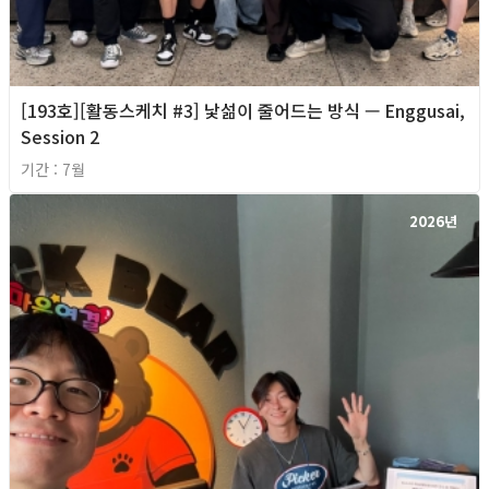
[193호][활동스케치 #3] 낯섦이 줄어드는 방식 — Enggusai,
Session 2
기간 : 7월
2026년