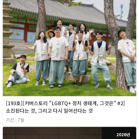
[193호][커버스토리 "LGBTQ+ 정치 생태계, 그것은" #2]
소진된다는 것, 그리고 다시 일어선다는 것
기간 : 7월
2026년