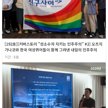
[192호][커버스토리 "성소수자 지키는 민주주의" #2] 오츠지
가나코와 한국 여성퀴어들이 함께 그려낸 내일의 민주주의
기간 : 6월
2026년