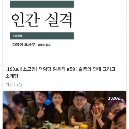
[193호][소모임] 책읽당 읽은티 #59 : 슬픔의 연대 그리고
소개팅
기간 : 7월
2026년