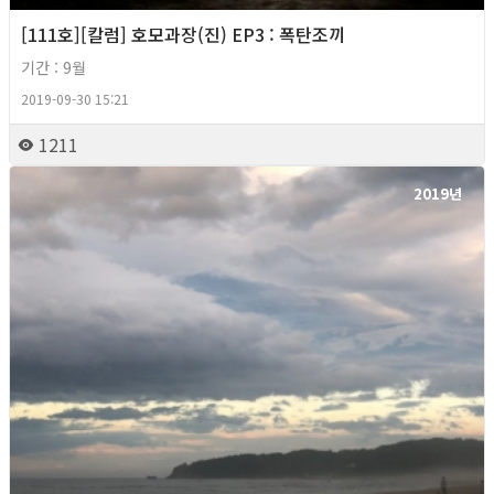
[111호][칼럼] 호모과장(진) EP3 : 폭탄조끼
기간 : 9월
2019-09-30 15:21
1211
2019년