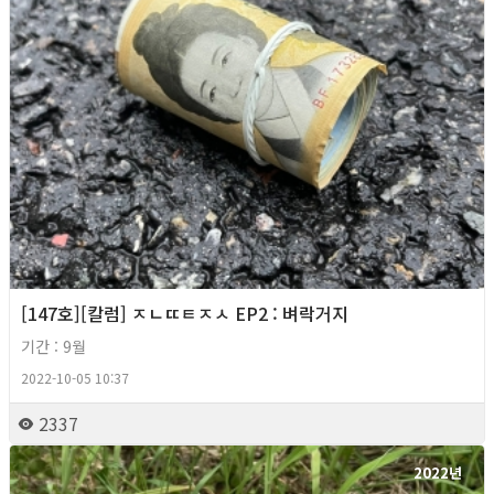
[147호][칼럼] ㅈㄴㄸㅌㅈㅅ EP2 : 벼락거지
기간 : 9월
2022-10-05 10:37
2337
2022년