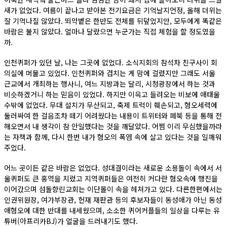
새가 없었다. 여름이 끝나고 받아본 전기요금은 기억날지언정, 올해 더위는
잘 기억나질 않았다. 뙤약볕은 한반도 전체를 뒤덮었지만, 모두에게 똑같은
바람은 불지 않았다. 얼마나 달랐으면 누군가는 직접 체험을 할 정도였을
까.
인천퀴퍼가 있던 날, 나는 그곳에 없었다. 소식지회의 참석차 친구사이 회
의실에 머물고 있었다. 인천퀴퍼와 겹치는 게 맘에 걸렸지만 그래도 서울
근교에서 개최하는 행사니, 여느 지방과는 달리, 시청광장에서 하는 것과
비슷하겠거니 하는 믿음이 있었다. 하지만 이윽고 들려오는 비보에 애태울
수밖에 없었다. 무대 설치가 무산되고, 축제 트럭이 훼손되고, 혐오세력에
둘러싸여 한 걸음조차 떼기 어려웠다는 내용이 트위터와 페북 등을 통해 전
해오면서 내 생각이 참 안일했다는 것을 깨달았다. 어쩜 이리 무심했을까라
는 자책과 함께, 다시 한번 내가 혐오의 폭염 속에 살고 있다는 것을 일깨워
주었다.
어느 곳이든 같은 바람은 없었다. 성대결이라는 새로운 소용돌이 속에서 서
울퀴퍼도 큰 홍역을 치렀고 지역퀴퍼들은 여전히 커다란 혐오속에 행진을
이어갔으며 섬돌향린교회는 이단몰이 속을 헤쳐가고 있다. 다른한편에서는
인권위원장, 여가부장관, 헌재 재판관 등의 후보자들이 동성애가 아닌 동성
애혐오에 대한 반대를 내세웠으며, 소소한 퀴어커플들의 일상을 다루는 유
튜버(아프리카BJ)가 얼굴을 드러내기도 했다.