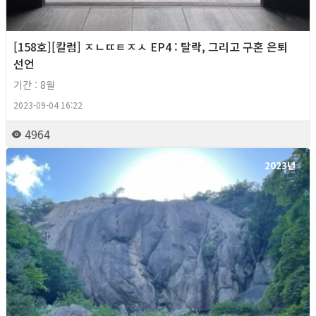
[158호][칼럼] ㅈㄴㄸㅌㅈㅅ EP4 : 탈락, 그리고 구혼 은퇴
선언
기간 : 8월
2023-09-04 16:22
4964
2023년