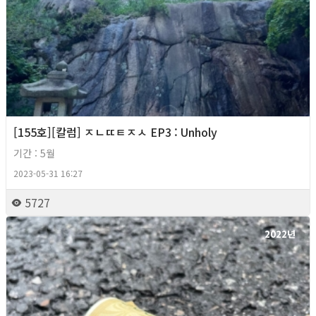
[155호][칼럼] ㅈㄴㄸㅌㅈㅅ EP3 : Unholy
기간 : 5월
2023-05-31 16:27
5727
2022년