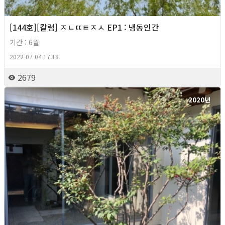
[144호][칼럼] ㅈㄴㄸㅌㅈㅅ EP1 : 냉동인간
기간 : 6월
2022-07-04 17:18
2679
2020년