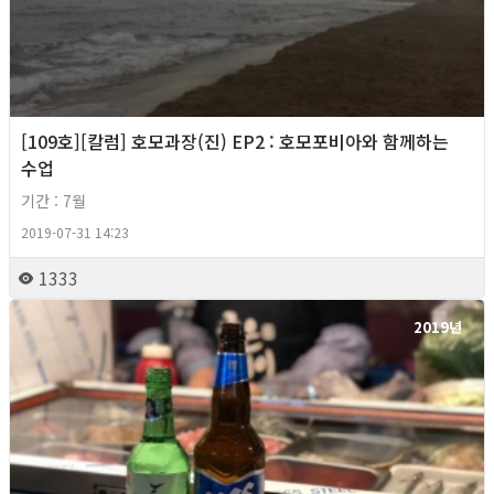
[109호][칼럼] 호모과장(진) EP2 : 호모포비아와 함께하는
수업
기간 : 7월
2019-07-31 14:23
1333
2019년