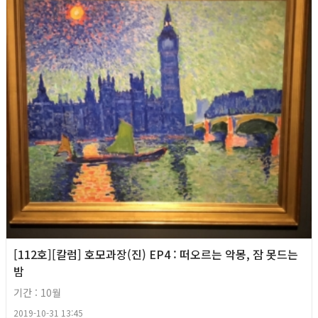
[112호][칼럼] 호모과장(진) EP4 : 떠오르는 악몽, 잠 못드는
밤
기간 : 10월
2019-10-31 13:45