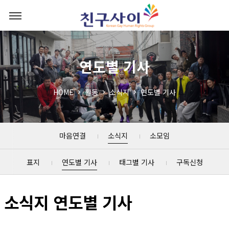
연도별 기사
HOME
활동
소식지
연도별 기사
마음연결
소식지
소모임
표지
연도별 기사
태그별 기사
구독신청
소식지 연도별 기사