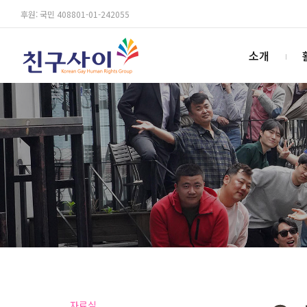
후원: 국민 408801-01-242055
소개
자료실