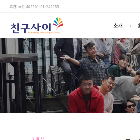
후원: 국민 408801-01-242055
소개
자료실