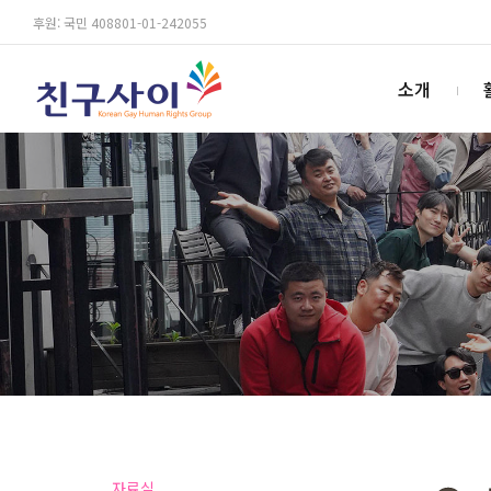
후원: 국민 408801-01-242055
소개
자료실