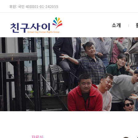
후원: 국민 408801-01-242055
소개
자료실