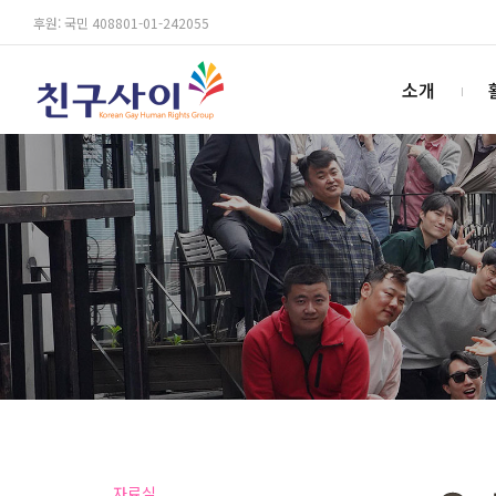
후원: 국민 408801-01-242055
소개
자료실