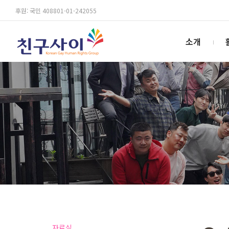
후원: 국민 408801-01-242055
소개
자료실