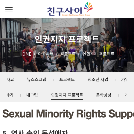
인권지지 프로젝트
HOME
아카이브
프로젝트
인권지지 프로젝트
포트 자료
뉴스스크랩
프로젝트
청소년 사업
가입인
 이야기
내그림
인권지지 프로젝트
문학상상
가진
5. 역사 속의 동성애자