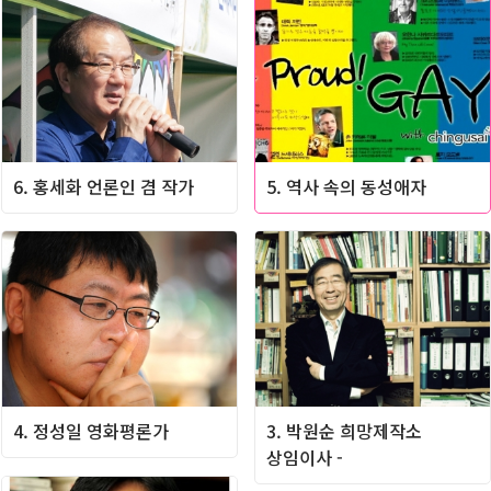
6. 홍세화 언론인 겸 작가
5. 역사 속의 동성애자
4. 정성일 영화평론가
3. 박원순 희망제작소
상임이사 -