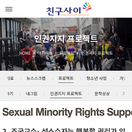
인권지지 프로젝트
HOME
아카이브
프로젝트
인권지지 프로젝트
포트 자료
뉴스스크랩
프로젝트
청소년 사업
가입인
 이야기
내그림
인권지지 프로젝트
문학상상
가진
2. 조국교수- 성소수자는 행복할 권리가 있