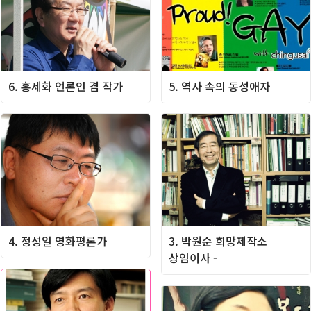
6. 홍세화 언론인 겸 작가
5. 역사 속의 동성애자
4. 정성일 영화평론가
3. 박원순 희망제작소
상임이사 -