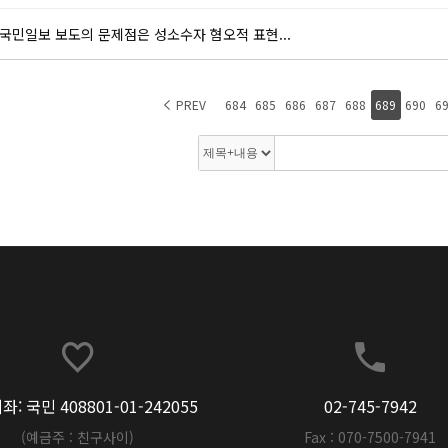
국민일보 보도의 문제점은 성소수자 혐오적 표현...
PREV
684
685
686
687
688
689
690
6
: 국민 408801-01-242055
02-745-7942
(예금주 : 친구사이)
Fax : 070-7500-7941