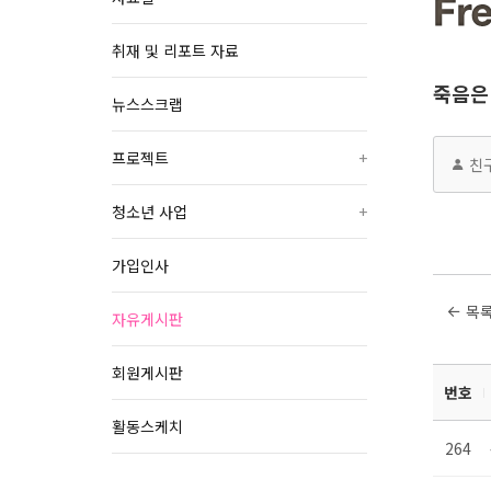
취재 및 리포트 자료
죽음은 
뉴스스크랩
프로젝트
+
친
청소년 사업
+
가입인사
목
자유게시판
회원게시판
번호
활동스케치
264