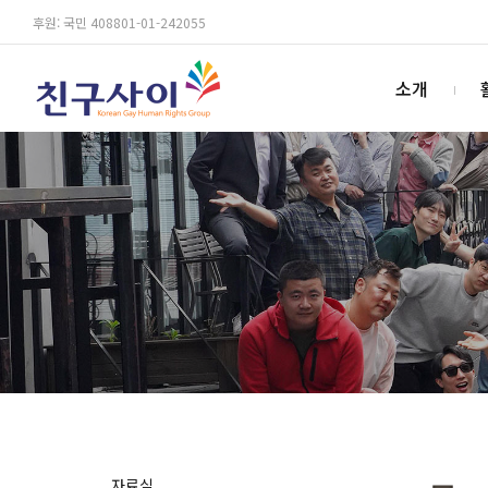
후원: 국민 408801-01-242055
소개
자료실