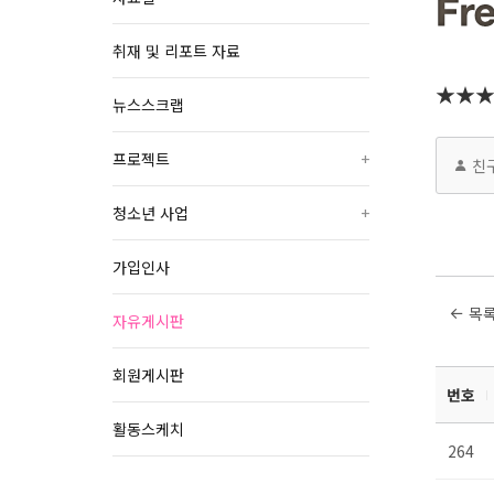
취재 및 리포트 자료
★★★위
뉴스스크랩
프로젝트
+
친
청소년 사업
+
가입인사
목
자유게시판
회원게시판
번호
활동스케치
264