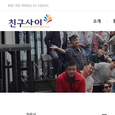
후원: 국민 408801-01-242055
소개
자료실