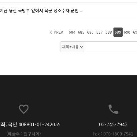
지금 용산 국방부 앞에서 육군 성소수자 군인 ...
PREV
684
685
686
687
688
689
690
6
: 국민 408801-01-242055
02-745-7942
(예금주 : 친구사이)
Fax : 070-7500-7941