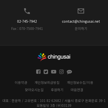
02-745-7942
contact@chingusai.net
Fax : 070-7500-7941
문의하기
이용약관
개인정보취급방침
개인정보수집/이용
찾아오시는길
후원하기
마음연결
대표 : 한윤하 / 고유번호 : 101 82 62682 / 서울시 종로구 돈화문로 39-1
묘동빌딩 3층 (우)03139