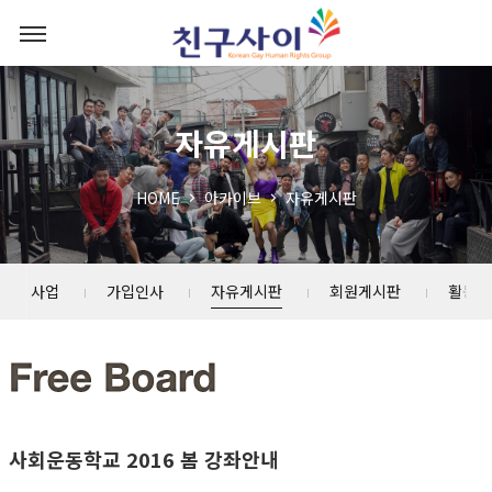
자유게시판
HOME
아카이브
자유게시판
소년 사업
가입인사
자유게시판
회원게시판
활동스
사회운동학교 2016 봄 강좌안내