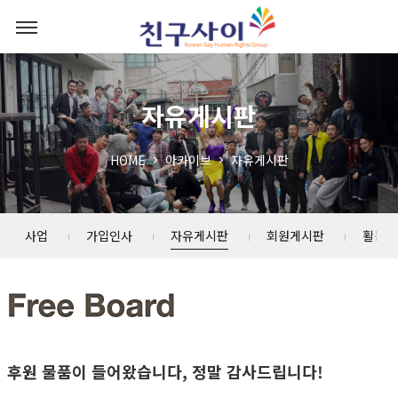
자유게시판
HOME
아카이브
자유게시판
소년 사업
가입인사
자유게시판
회원게시판
활동스
후원 물품이 들어왔습니다, 정말 감사드립니다!