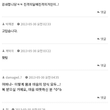
감솨합니당ㅋㅋ 진격의달에진격의거인이..!
댓글
박재경
2013-05-30 오전 02:33
고맙습니다.
댓글
계덕이
2013-05-30 오전 03:22
홧팅
댓글
damaged..?
2013-05-30 오전 04:35
어머나~ 이렇게 몸과 마음의 양식 모두...!
복 받으실 거예요, 마음 따뜻하신 분 ^0^b
댓글
천
2013-05-30 오전 05:26