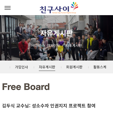
자유게시판
HOME
아카이브
자유게시판
사업
가입인사
자유게시판
회원게시판
활동스케치
김두식 교수님: 성소수자 인권지지 프로젝트 참여