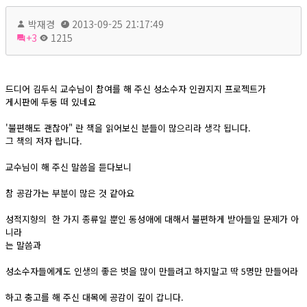
박재경
2013-09-25 21:17:49
+3
1215
드디어 김두식 교수님이 참여를 해 주신 성소수자 인권지지 프로젝트가
게시판에 두둥 떠 있네요
'불편해도 괜찮아" 란 책을 읽어보신 분들이 많으리라 생각 됩니다.
그 책의 저자 랍니다.
교수님이 해 주신 말씀을 듣다보니
참 공감가는 부분이 많은 것 같아요
성적지향의 한 가지 종류일 뿐인 동성애에 대해서 불편하게 받아들일 문제가 아
니라
는 말씀과
성소수자들에게도 인생의 좋은 벗을 많이 만들려고 하지말고 딱 5명만 만들어라
하고 충고를 해 주신 대목에 공감이 깊이 갑니다.