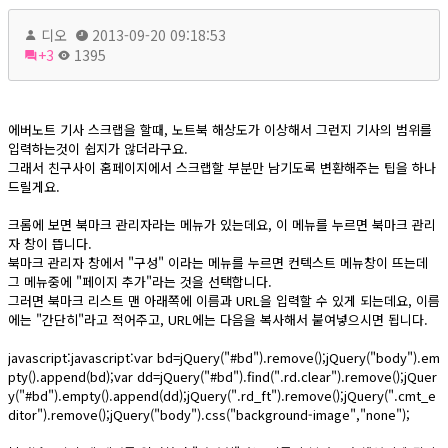
디오
2013-09-20 09:18:53
+3
1395
에버노트 기사 스크랩을 할때, 노트북 해상도가 이상해서 그런지 기사의 범위를
입력하는것이 쉽지가 않더라구요.
그래서 친구사이 홈페이지에서 스크랩할 부분만 남기도록 변환해주는 팁을 하나
드릴게요.
크롬에 보면 북마크 관리자라는 메뉴가 있는데요, 이 메뉴를 누르면 북마크 관리
자 창이 뜹니다.
북마크 관리자 창에서 "구성" 이라는 메뉴를 누르면 컨텍스트 메뉴창이 뜨는데
그 메뉴중에 "페이지 추가"라는 것을 선택합니다.
그러면 북마크 리스트 맨 아래쪽에 이름과 URL을 입력할 수 있게 되는데요, 이름
에는 "간단히"라고 적어주고, URL에는 다음을 복사해서 붙여넣으시면 됩니다.
javascript:javascript:var bd=jQuery("#bd").remove();jQuery("body").em
pty().append(bd);var dd=jQuery("#bd").find(".rd.clear").remove();jQuer
y("#bd").empty().append(dd);jQuery(".rd_ft").remove();jQuery(".cmt_e
ditor").remove();jQuery("body").css("background-image","none");