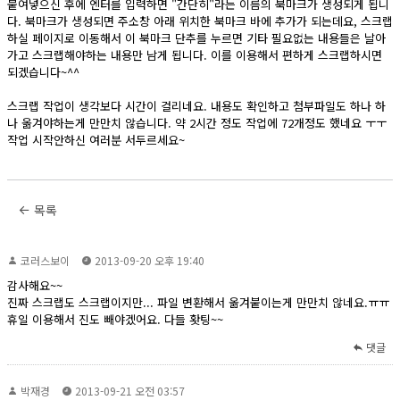
붙여넣으신 후에 엔터를 입력하면 "간단히"라는 이름의 북마크가 생성되게 됩니
다. 북마크가 생성되면 주소창 아래 위치한 북마크 바에 추가가 되는데요, 스크랩
하실 페이지로 이동해서 이 북마크 단추를 누르면 기타 필요없는 내용들은 날아
가고 스크랩해야하는 내용만 남게 됩니다. 이를 이용해서 편하게 스크랩하시면
되겠습니다~^^
스크랩 작업이 생각보다 시간이 걸리네요. 내용도 확인하고 첨부파일도 하나 하
나 옮겨야하는게 만만치 않습니다. 약 2시간 정도 작업에 72개정도 했네요 ㅜㅜ
작업 시작안하신 여러분 서두르세요~
목록
코러스보이
2013-09-20 오후 19:40
감사해요~~
진짜 스크랩도 스크랩이지만... 파일 변환해서 옮겨붙이는게 만만치 않네요.ㅠㅠ
휴일 이용해서 진도 빼야겠어요. 다들 홧팅~~
댓글
박재경
2013-09-21 오전 03:57